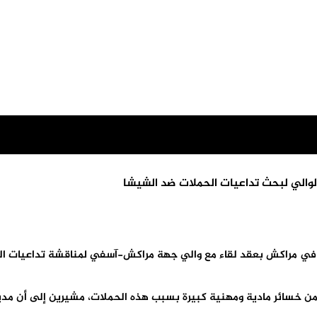
الوالي لبحث تداعيات الحملات ضد الشيشا
ا في مراكش بعقد لقاء مع والي جهة مراكش-آسفي لمناقشة تداعيات ا
ن خسائر مادية ومهنية كبيرة بسبب هذه الحملات، مشيرين إلى أن مد