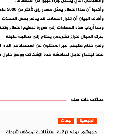
والسياحي الذي يشكل جزءًا كبيرًا من اقتصادها.
وأكدوا أن هذا القطاع يمثل مصدر رزق لأكثر من 5000 عامل، مما يجعله دعامة اقتصادية واجتماعية مهمة في النسيج المحلي.
وأضاف البيان أن تكرار الحملات قد يدفع بعض المحلات إ
ودعا أرباب هذه الفضاءات إلى ضرورة تنظيم القطاع وت
يترك المجال لفراغ تشريعي يحتاج إلى معالجة عاجلة.
وفي ختام طلبهم، عبر الممثلون عن استعدادهم التام لل
عقد اجتماع عاجل لمناقشة هذه الإشكالات ووضع حلول 
تصفّح
المقالات
مقالات ذات صلة
الرئيسية
جهات
حموشي يمنح ترقية استثنائية لموظف شرطة