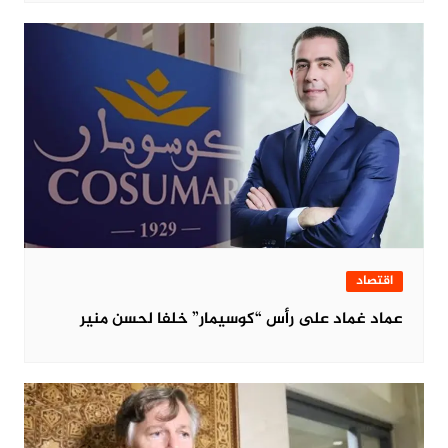
اقتصاد
عماد غماد على رأس “كوسيمار” خلفا لحسن منير