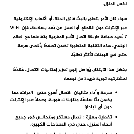
نفس المنزل
.
سواء كان الأمر يتعلق بالبث فائق الدقة، أو الألعاب الإلكترونية
عبر الإنترنت دون انقطاع، أو العمل عن بُعد بسلاسة، فإن
WiFi
7
يُعيد صياغة طريقة اتصال الأسر المغربية وتفاعلها مع العالم
الرقمي. هذه التقنية المتطورة تضمن
تصفحًا بأقصى سرعة
،
حتى في البيئات الأكثر تطلبًا
.
بفضل هذا الابتكار، يُواصل
إنوي
تعزيز إمكانيات الاتصال، مُقدّمًا
لمشتركيه تجربة فريدة من نوعها
:
سرعة وأداء مثاليان
:
اتصال أسرع حتى
4
مرات
، مما
يضمن بثًا سلسًا، وتنزيلات فورية، وعملًا عبر الإنترنت
دون أي تباطؤ
.
تغطية معززة
:
اتصال مستقر ومتجانس في جميع
أنحاء المنزل، حتى في المساحات الكبيرة
.