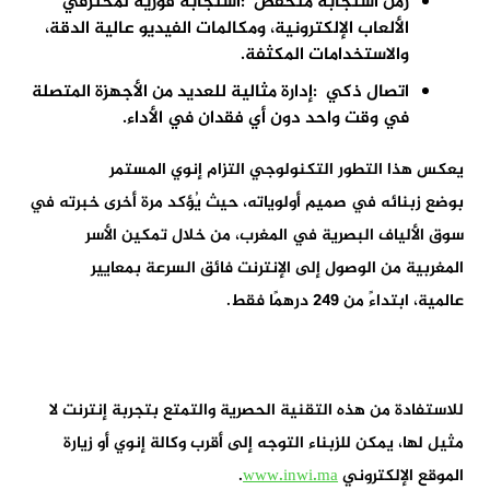
زمن استجابة منخفض
:
استجابة فورية لمحترفي
الألعاب الإلكترونية، ومكالمات الفيديو عالية الدقة،
والاستخدامات المكثفة
.
اتصال ذكي
:
إدارة مثالية للعديد من الأجهزة المتصلة
في وقت واحد دون أي فقدان في الأداء
.
يعكس هذا التطور التكنولوجي التزام
إنوي
المستمر
بوضع
زبنائه
في صميم أولوياته، حيث يُؤكد مرة أخرى
خبرته
في
سوق الألياف البصرية في المغرب، من خلال تمكين الأسر
المغربية من الوصول إلى الإنترنت فائق السرعة بمعايير
عالمية
،
ابتداءً من 249 درهمًا فقط
.
للاستفادة من هذه التقنية الحصرية والتمتع بتجربة إنترنت لا
مثيل لها، يمكن
للزبناء التوجه إلى
أقرب وكالة
إنوي
أو زيارة
الموقع الإلكتروني
www.inwi.ma
.