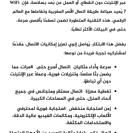
عبر الإنترنت دون انقطاع، أو العمل عن بُعد بسلاسة، فإن
WiFi
7
يُعيد صياغة طريقة اتصال الأسر المغربية وتفاعلها مع العالم
الرقمي. هذه التقنية المتطورة تضمن
تصفحًا بأقصى سرعة
،
حتى في البيئات الأكثر تطلبًا
.
بفضل هذا الابتكار، يُواصل
إنوي
تعزيز إمكانيات الاتصال، مُقدّمًا
لمشتركيه تجربة فريدة من نوعها
:
سرعة وأداء مثاليان
:
اتصال أسرع حتى
4
مرات
، مما
يضمن بثًا سلسًا، وتنزيلات فورية، وعملًا عبر الإنترنت
دون أي تباطؤ
.
تغطية معززة
:
اتصال مستقر ومتجانس في جميع
أنحاء المنزل، حتى في المساحات الكبيرة
.
زمن استجابة منخفض
:
استجابة فورية لمحترفي
الألعاب الإلكترونية، ومكالمات الفيديو عالية الدقة،
والاستخدامات المكثفة
.