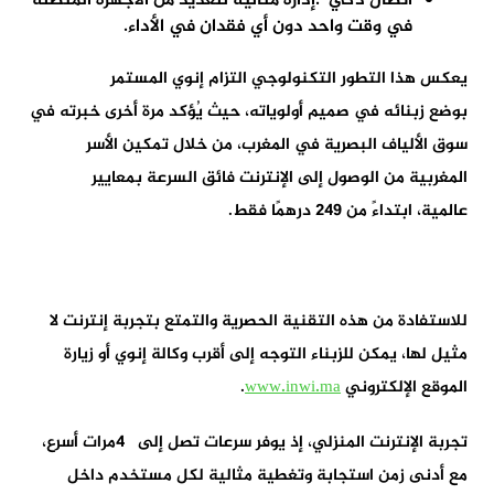
اتصال ذكي
:
إدارة مثالية للعديد من الأجهزة المتصلة
في وقت واحد دون أي فقدان في الأداء
.
يعكس هذا التطور التكنولوجي التزام
إنوي
المستمر
بوضع
زبنائه
في صميم أولوياته، حيث يُؤكد مرة أخرى
خبرته
في
سوق الألياف البصرية في المغرب، من خلال تمكين الأسر
المغربية من الوصول إلى الإنترنت فائق السرعة بمعايير
عالمية
،
ابتداءً من 249 درهمًا فقط
.
للاستفادة من هذه التقنية الحصرية والتمتع بتجربة إنترنت لا
مثيل لها، يمكن
للزبناء التوجه إلى
أقرب وكالة
إنوي
أو زيارة
الموقع الإلكتروني
www.inwi.ma
.
تجربة الإنترنت المنزلي، إذ
يوفر
سرعات تصل إلى
4
مرات أسرع
،
مع
أدنى زمن استجابة
وتغطية مثالية لكل مستخدم داخل