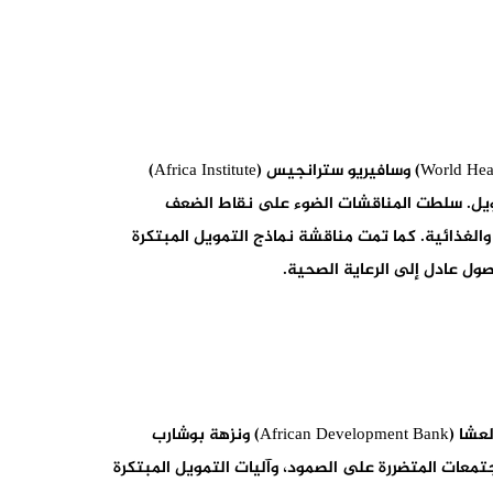
جمعت الجلسة الثانية كلًا من عادل جيتوني (University of Victoria)، جعفر هيكل (Sorbonne-Paris)، كنزة الزرو (World Health Organization) وسافيريو سترانجيس (Africa Institute)
تي تعاني من نقص التمويل. سلطت المناقشات الضوء على نقاط الضعف
الغذائية. كما تمت مناقشة نماذج التمويل المبتكرة
ول عادل إلى الرعاية الصحية.
خلال الجلسة الثالثة، ناقش رحاب عبى(ESCA Ecole de Management) ، أنطونيو إنريكي دا سيلفا (INVEST-A)، بلقيس عثمان العشا (African Development Bank) ونزهة بوشارب
جتمعات المتضررة على الصمود، وآليات التمويل المبتكرة