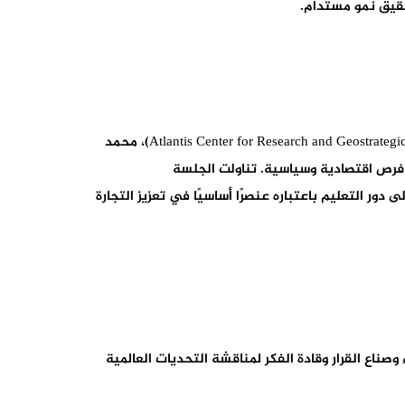
حقيق نمو مستدام.
جمعت الجلسة الرابعة كلًا من سعد العراقي (ESCA Ecole de Management)، عبدو صولي ديوف (Mazars)، دريس بنعمر (Atlantis Center for Research and Geostrategic Studies)، محمد
 فرص اقتصادية وسياسية. تناولت الجلسة
دور التعليم باعتباره عنصرًا أساسيًا في تعزيز التجارة
ي كندا بالشراكة مع جامعة فيكتوريا. منذ عام 2017، يجمع المنتدى الخبراء وصناع القرار وقادة الفكر لمناقشة التحديات العالمية