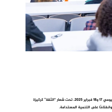
لأول مرة في إفريقيا، انعقد منتدى فيكتوريا – جولة الدار البيضاء فيESCA Ecole de Management بمدينة الدار البيضاء المالية يومي 17 و18 فبراير 2025، تحت شعار “الثقة” كركيزة
 وانفتاحًا على التنمية المستدامة.