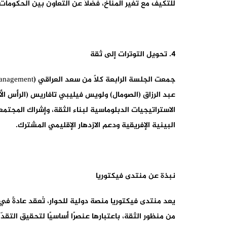
للتكيف مع تغير المناخ، فضلاً عن التعاون بين الحكوم
4. تحويل التوترات إلى ثقة
عبد الرزاق (الصومال) ولويس فيليبي تافاريس (الرأس ا
الاستراتيجيات الدبلوماسية لبناء الثقة، وإشراك المجتمع
البينية الإفريقية ودعم الازدهار الإقليمي المشترك.
نبذة عن منتدى فيكتوريا
من منظور الثقة، باعتبارها عنصرًا أساسيًا لتحقيق التقد