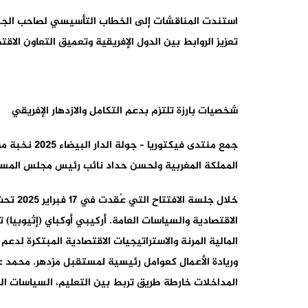
تعزيز الروابط بين الدول الإفريقية وتعميق التعاون الاق
شخصيات بارزة تلتزم بدعم التكامل والازدهار الإفريقي
جمع منتدى ف
اﻟﻤﻤﻠﻜﺔ اﻟﻤﻐﺮﺑﻴﺔ وﻟﺤﺴﻦ ﺣﺪاد ﻧﺎﺋﺐ رﺋﻴﺲ ﻣﺠﻠﺲ اﻟﻤﺴﺘﺸ
خلال ج
الاقتصادية والسياسات العامة. أركيبي أوكباي (إثيوبيا
المالية المرنة والاستراتيجيات الاقتصادية المبتكرة لدعم
وريادة الأعمال كعوامل رئيسية لمستقبل مزدهر. محمد عبد 
المداخلات خارطة طريق تربط بين التعليم، السياسات العا