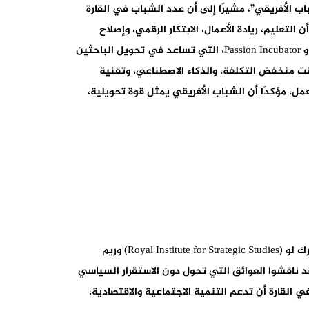
 الشباب الأفريقي”، مشيرًا إلى أن عدد الشباب في القارة
اند، مؤكدًا أن التعليم، ريادة الأعمال، الابتكار الرقمي، وإصلاح
السياسات هي عوامل أساسية للاستفادة من العائد الديموغرافي. كما سلّط الضوء على مبادرات مثل Tony Elumelu Foundation و Passion Incubator، التي تساعد في تحويل الباحثين
، مشيرًا إلى نجاح Flutterwave، ودعا إلى الاستثمار في الإنترنت منخفض التكلفة، والذكاء الاصطناعي، وتقنية
عمل، مؤكدًا أن الشباب الأفريقي يمثل قوة تحويلية،
خلال الجلسة الأولى، قام المتحدثون أحمد العراقي (ESCA Ecole de Management)، المختار غامبو (The Atlantis Foundation)، مبارك لو (Royal Institute for Strategic Studies) وريم
 المشهد الجيوسياسي في إفريقيا. وقد ناقشوا العوائق التي تحول دون الاستقرار السياسي
 القارة أن تدعم التنمية الاجتماعية والاقتصادية،