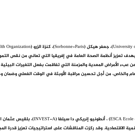
اقشة الاستراتيجيات المتكاملة لمنهج “One Health” بهدف تعزيز أنظمة الصحة العامة في إفريقيا ال
ن عبء الأمراض المعدية والمزمنة التي تفاقمت بفعل التغيرات البيئية و
ام والخاص، من أجل تحسين مراقبة الأوبئة في الوقت الفعلي وضمان وص
تنمية الاقتصادية. وقد ركزت المناقشات على استراتيجيات تعزيز قدرة الم