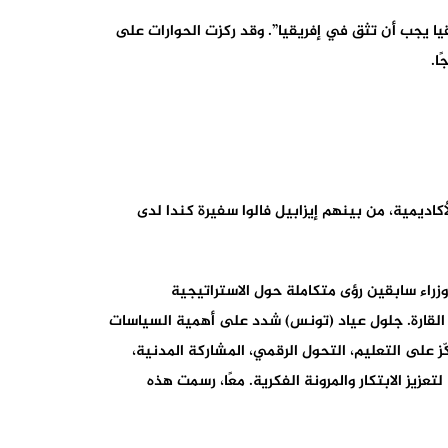
ة الملك محمد السادس في أبيدجان عام 2014، الذي أكد فيه أن “إفريقيا يجب أن تثق في إفريقيا”. وقد ركزت الحوارات على
ا.
 والاقتصادية والأكاديمية، من بينهم إﻳﺰاﺑﻴﻞ ﻓﺎﻟﻮا ﺳﻔﻴﺮة ﻛﻨﺪا ﻟﺪى
ﻮق”، قدم أربعة وزراء سابقين رؤى متكاملة حول الاستراتيجية
د القارة. جلول عياد (تونس) شدد على أهمية السياسات
ّز على التعليم، التحول الرقمي، المشاركة المدنية،
زيز الابتكار والمرونة الفكرية. معًا، رسمت هذه