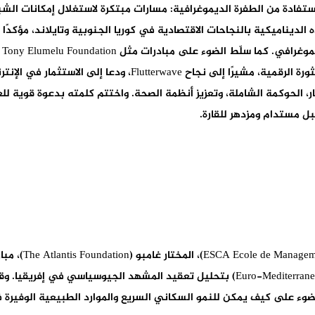
ا بعنوان “الاستفادة من الطفرة الديموغرافية: مسارات مبتكرة لاستغلال إمكانات
 مليون نسمة بحلول عام 2050. قارن هذه الديناميكية بالنجاحات الاقتصادية في كوريا الجنوبية وتايل
عن عمل إلى رواد أعمال. وشدد حداد أيضًا على أهمية الثورة الرقمية
ار، الحوكمة الشاملة، وتعزيز أنظمة الصحة. واختتم كلمته بدعوة قوية لل
بل مستدام ومزدهر للقارة.
العيادي (Euro-Mediterranean and African Network for Economic Studies) بتحليل تعقيد
ضوء على كيف يمكن للنمو السكاني السريع والموارد الطبيعية الوفيرة في