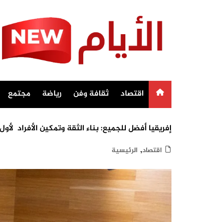
Ski
t
conten
اقتصاد
ثقافة وفن
رياضة
مجتمع
إﻓﺮﻳﻘﻴﺎ أﻓﻀﻞ ﻟﻠﺠﻤﻴﻊ: ﺑﻨﺎء اﻟﺜﻘﺔ وﺗﻤﻜﻴﻦ اﻷﻓﺮاد لأول مرة في إفريقيا والمغرب: ستضيف ment
,
اقتصاد
الرئيسية