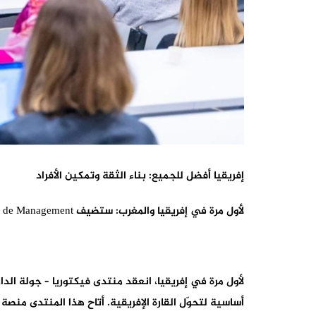
إﻓﺮﻳﻘﻴﺎ أﻓﻀﻞ ﻟﻠﺠﻤﻴﻊ: ﺑﻨﺎء اﻟﺜﻘﺔ وﺗﻤﻜﻴﻦ اﻷﻓﺮاد
لأول مرة في إفريقيا والمغرب: ستضيف ESCA Ecole de Management منتدى فيكتوريا – جولة الدار البيضاء
أساسية لتحوّل القارة الإفريقية. أتاح هذا المنتدى منصة ل