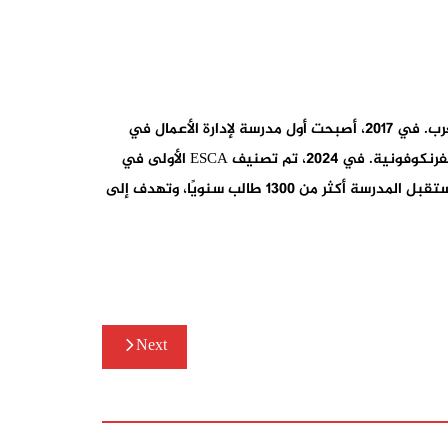
منذ تأسيسها في عام 1992، أصبحت ESCA Ecole de Management واحدة من المؤسسات الرائدة في تعليم إدارة الأعمال في المغرب. في 2017، أصبحت أول مدرسة لإدارة الأعمال في
المغرب تحصل على الاعتراف الرسمي من الدولة، وفي 2018، حصلت على الاعتماد الدولي AACSB، مما جعلها رائدة في إفريقيا الفرنكوفونية. في 2024، تم تصنيف ESCA الأولى في
المغرب وإفريقيا الفرنكوفونية للعام الثالث عشر على التوالي، كما احتلت المركز الثالث في إفريقيا وفقًا لتصنيف .Eduniversal تستقبل المدرسة أكثر من 1300 طالب سنويًا، وتهدف إلى
Next