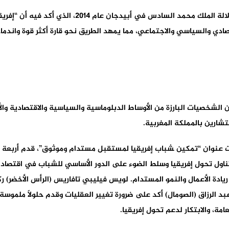
استندت المناقشات إلى الخطاب التأسيسي لصاحب الجلال
تصادي والسياسي والاجتماعي، مما يمهد الطريق نحو قارة أكثر قوة واندماجً
يكتوريا – جولة الدار البيضاء 2025 نخبة من الشخصيات البارزة من الأوساط الدبلوماسية والسياسية
ﺎرﻳﻦ ﺑﺎﻟﻤﻤﻠﻜﺔ اﻟﻤﻐﺮﺑﻴﺔ.
لسة الافتتاح التي عُقدت في 17 فبراير 2025 تحت عنوان “ﺗﻤﻜﻴﻦ ﺸﺒﺎب إﻓﺮﻳﻘﻴﺎ ﻟﻤﺴﺘﻘﺒﻞ ﻣﺴﺘﺪام وﻣﻮﺛ
) تناول تحول إفريقيا وسلط الضوء على الدور الأساسي للشباب في اقتصا
 ريادة الأعمال والنمو المستدام. لويس فيليبي تافاريس (الرأس الأخضر) رك
الرزاق (الصومال) أكد على ضرورة تغيير العقليات وقدم حلولًا ملموسة لتع
مة، والابتكار لدعم تحول إفريقيا.