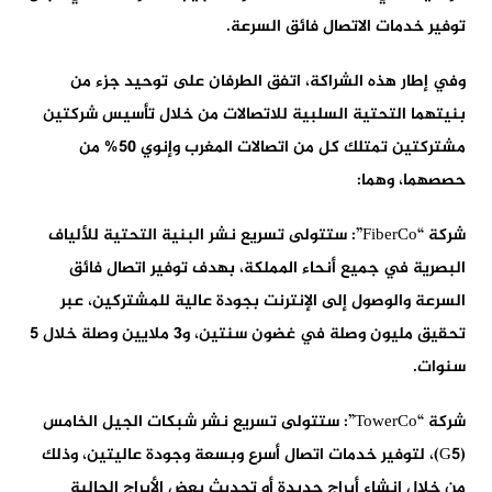
توفير خدمات الاتصال فائق السرعة.
وفي إطار هذه الشراكة، اتفق الطرفان على توحيد جزء من
بنيتهما التحتية السلبية للاتصالات من خلال تأسيس شركتين
مشتركتين تمتلك كل من اتصالات المغرب وإنوي 50% من
حصصهما، وهما:
شركة “FiberCo”: ستتولى تسريع نشر البنية التحتية للألياف
البصرية في جميع أنحاء المملكة، بهدف توفير اتصال فائق
السرعة والوصول إلى الإنترنت بجودة عالية للمشتركين، عبر
تحقيق مليون وصلة في غضون سنتين، و3 ملايين وصلة خلال 5
سنوات.
شركة “TowerCo”: ستتولى تسريع نشر شبكات الجيل الخامس
(G5)، لتوفير خدمات اتصال أسرع وبسعة وجودة عاليتين، وذلك
من خلال إنشاء أبراج جديدة أو تحديث بعض الأبراج الحالية