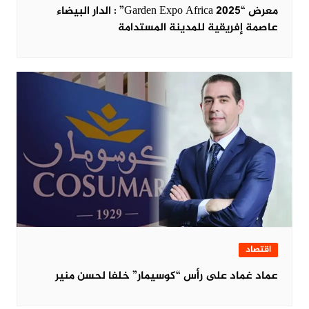
معرض “Garden Expo Africa 2025” : الدار البيضاء
عاصمة إفريقية للمدينة المستدامة
اقتصاد
عماد غماد على رأس “كوسيمار” خلفا لحسن منير