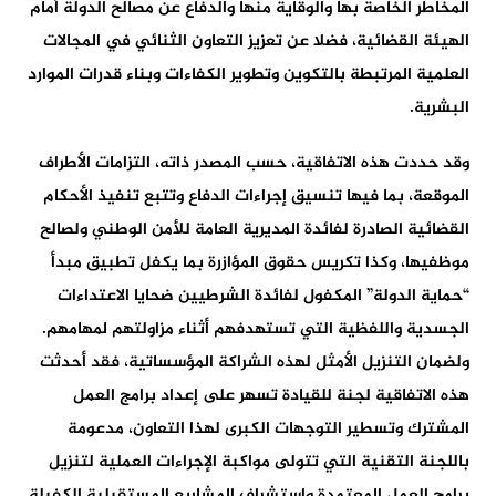
المخاطر الخاصة بها والوقاية منها والدفاع عن مصالح الدولة أمام
الهيئة القضائية، فضلا عن تعزيز التعاون الثنائي في المجالات
العلمية المرتبطة بالتكوين وتطوير الكفاءات وبناء قدرات الموارد
البشرية.
وقد حددت هذه الاتفاقية، حسب المصدر ذاته، التزامات الأطراف
الموقعة، بما فيها تنسيق إجراءات الدفاع وتتبع تنفيذ الأحكام
القضائية الصادرة لفائدة المديرية العامة للأمن الوطني ولصالح
موظفيها، وكذا تكريس حقوق المؤازرة بما يكفل تطبيق مبدأ
“حماية الدولة” المكفول لفائدة الشرطيين ضحايا الاعتداءات
الجسدية واللفظية التي تستهدفهم أثناء مزاولتهم لمهامهم.
ولضمان التنزيل الأمثل لهذه الشراكة المؤسساتية، فقد أحدثت
هذه الاتفاقية لجنة للقيادة تسهر على إعداد برامج العمل
المشترك وتسطير التوجهات الكبرى لهذا التعاون، مدعومة
باللجنة التقنية التي تتولى مواكبة الإجراءات العملية لتنزيل
برامج العمل المعتمدة واستشراف المشاريع المستقبلية الكفيلة