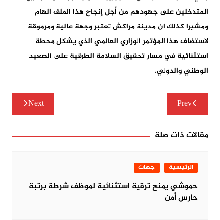
المتدخلين على جهودهم من أجل إنجاح هذا الملف الهام
ومشيرا كذلك ان مدينة مراكش تعتبر وجهة عالية ومرموقة
لاستضاف هذا المؤتمر الوزاري العالمي الذي يشكل محطة
استثنائية في مسار تحقيق السلامة الطرقية على الصعيد
الوطني والدولي.
تصفّح
Next
Prev
المقالات
مقالات ذات صلة
الرئيسية
جهات
حموشي يمنح ترقية استثنائية لموظف شرطة برتبة
حارس أمن