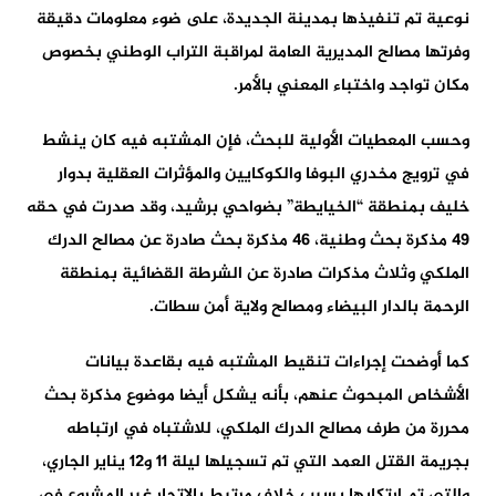
نوعية تم تنفيذها بمدينة الجديدة، على ضوء معلومات دقيقة
وفرتها مصالح المديرية العامة لمراقبة التراب الوطني بخصوص
مكان تواجد واختباء المعني بالأمر.
وحسب المعطيات الأولية للبحث، فإن المشتبه فيه كان ينشط
في ترويج مخدري البوفا والكوكايين والمؤثرات العقلية بدوار
خليف بمنطقة “الخيايطة” بضواحي برشيد، وقد صدرت في حقه
49 مذكرة بحث وطنية، 46 مذكرة بحث صادرة عن مصالح الدرك
الملكي وثلاث مذكرات صادرة عن الشرطة القضائية بمنطقة
الرحمة بالدار البيضاء ومصالح ولاية أمن سطات.
كما أوضحت إجراءات تنقيط المشتبه فيه بقاعدة بيانات
الأشخاص المبحوث عنهم، بأنه يشكل أيضا موضوع مذكرة بحث
محررة من طرف مصالح الدرك الملكي، للاشتباه في ارتباطه
بجريمة القتل العمد التي تم تسجيلها ليلة 11 و12 يناير الجاري،
والتي تم ارتكابها بسبب خلاف مرتبط بالاتجار غير المشروع في