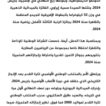
الكونغو الديمقراطية، وبلوغها ربع النهائي في أولمبياد باريس
2024، وتلتها السيدة سمية إيراوي، الفائزة بالميدالية الذهبية
في وزن 52 كيلوغراما بالبطولة الإفريقية للجيدو المنظمة
بالقاهرة سنة 2024 بجائزة الرتبة الثالثة كأفضل رياضية سنة
2024.
وبمناسبة هذا الحفل، أيضا، خصصت الشركة الوطنية للإذاعة
والتلفزة احتفالا خاصا بمجموعة من الرياضيين المغاربة
بتتويجهم بجوائز التميز، تقديرا واعترافا بإنجازاتهم المتميزة
سنة 2024.
ويتعلق الأمر بالمنتخب الوطني الأولمبي لكرة القدم بعد الإنجاز
التاريخي الذي حققه في دورة الألعاب الأولمبية باريس 2024،
بإحرازه الميدالية البرونزية وبلوغه دور نصف النهائي لأول مرة
في تاريخه، والسيد طارق السكتيوي، مدرب المنتخب الوطني
لكرة القدم لمواليد 2000 فما فوق، نظير إنجازاته المتميزة، سيما