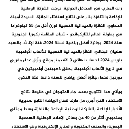
راية المغرب في المحافل الدولية، توجت الشركة الوطنية
للإذاعة والتلفزة بناء على نتائج استفتاء الجائزة، السيدة أمينة
الدحاوي، الفائزة بالميدالية الذهبية لوزن أقل من 55 كيلوغراما
في بطولة العالم للتايكواندو – شبان المقامة بكوريا الجنوبية
سنة 2024، بجائزة أفضل رياضية لسنة 2024، فئة الإناث، والسيد
سفيان البقالي، الفائز بالميدالية الذهبية للألعاب الأولمبية
باريس 2024 لحساب نهائي 3 آلاف متر موانع، وأول عداء مغربي
في تاريخ الألعاب الأولمبية، يحقق ذهبيتين أولمبيتين في
دورتين فقط، جائزة أفضل رياضي للسنة ذاتها، فئة الذكور.
ويأتي هذا التتويج بعدما جاء المتوجان في طليعة نتائج
الاستفتاء الذي أُجري من طرف قطاع الرياضة التابع لمديرية
الأخبار للإذاعة بالشركة الوطنية للإذاعة والتلفزة، وسط ممثلي
ومندوبي أكثر من 40 من وسائل الإعلام الوطنية السمعية
البصرية، والصحف المكتوبة والمنابر الإلكترونية؛ وهو الاستفتاء