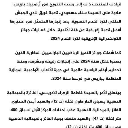
قيادته للمنتخب ذاته إلى منصة التتويج في أولمبياد باريس،
علاوة على السيدة سناء مسعودي، لاعبة فريق نادي الجيش
الملكي لكرة القدم النسوية، بعد إنجازها المتمثل في اختيارها
أفضل لاعبة إفريقية عن فئة الأندية، خلال فعاليات جوائز
الكونفدرالية الإفريقية لكرة القدم 2024.
كما شملت جوائز التميز الرياضيين البارالميين المغاربة الذين
بصموا خلال سنة 2024 على إنجازات رفيعة ومشرفة، ومنها
تحطيم أرقام قياسية عالمية في دورة الألعاب الأولمبية الموازية
المنظمة بباريس في فرنسا سنة 2024.
ويتعلق الأمر بالسيدة فاطمة الزهراء الادريسي، الفائزة بالميدالية
الذهبية بسباق الماراطون لفئة (ت 12)، والسيد أيمن الحداوي،
الفائز بالميدالية الذهبية عقب احتلاله المركز الأول لسباق 400
متر لفئة (ت 47)، والسيد منصف بوجا، الفائز بالميدالية الذهبية
في سباق 400 متر لفئة (ت 12).