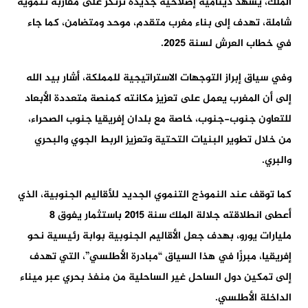
الملك، يشهد دينامية إصلاحية جديدة ترتكز على مقاربة تنموية
شاملة، تهدف إلى بناء مغرب متقدم، موحد ومتضامن، كما جاء
في خطاب العرش لسنة 2025.
وفي سياق إبراز التوجهات الاستراتيجية للمملكة، أشار بيد الله
إلى أن المغرب يعمل على تعزيز مكانته كمنصة متعددة الأبعاد
للتعاون جنوب-جنوب، خاصة مع بلدان إفريقيا جنوب الصحراء،
من خلال تطوير البنيات التحتية وتعزيز الربط الجوي والبحري
والبري.
كما توقف عند النموذج التنموي الجديد للأقاليم الجنوبية، الذي
أعطى انطلاقته جلالة الملك سنة 2015 باستثمار يفوق 8
مليارات يورو، بهدف جعل الأقاليم الجنوبية بوابة رئيسية نحو
إفريقيا، مبرزًا في هذا السياق “مبادرة الأطلسي”، التي تهدف
إلى تمكين دول الساحل غير الساحلية من منفذ بحري عبر ميناء
الداخلة الأطلسي.