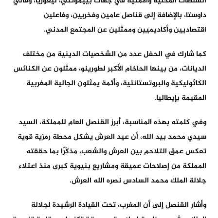
السلطات المحلية والأمنية في جهات بييمونتي، ليغوريا، وفالي
داوستا، بالإضافة إلى قناصل عامين وفخريين، وفاعلين
اقتصاديين وأكاديميين وممثلين عن المجتمع المدني.
كما شارك في الحفل عدد من الشخصيات الدينية من مختلف
الديانات، من بينها الحاخام الأكبر لطورينو، ممثلون عن الكنائس
الكاثوليكية والبروتستانتية، وأئمة يمثلون الجالية المغربية
المقيمة بإيطاليا.
وفي كلمته بهذه المناسبة، أبرز القنصل العام للمملكة، السيد
سيدي محمد بيد الله، أن عيد العرش يشكل محطة رمزية قوية
تعكس عمق التلاحم بين العرش والشعب، مذكّرًا بما حققته
المملكة من إصلاحات عميقة ومشاريع بنيوية كبرى منذ اعتلاء
جلالة الملك محمد السادس نصره الله العرش.
وأشار القنصل إلى أن المغرب، تحت القيادة الرشيدة لجلالة