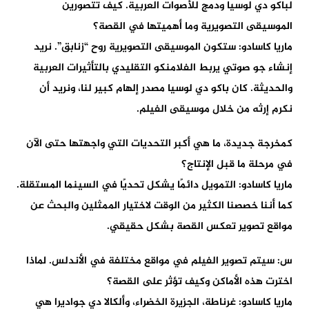
لباكو دي لوسيا ودمج للأصوات العربية. كيف تتصورين
الموسيقى التصويرية وما أهميتها في القصة؟
ماريا كاسادو: ستكون الموسيقى التصويرية روح “زنابق”. نريد
إنشاء جو صوتي يربط الفلامنكو التقليدي بالتأثيرات العربية
والحديثة. كان باكو دي لوسيا مصدر إلهام كبير لنا، ونريد أن
نكرم إرثه من خلال موسيقى الفيلم.
كمخرجة جديدة، ما هي أكبر التحديات التي واجهتها حتى الآن
في مرحلة ما قبل الإنتاج؟
ماريا كاسادو: التمويل دائمًا يشكل تحديًا في السينما المستقلة.
كما أننا خصصنا الكثير من الوقت لاختيار الممثلين والبحث عن
مواقع تصوير تعكس القصة بشكل حقيقي.
س: سيتم تصوير الفيلم في مواقع مختلفة في الأندلس. لماذا
اخترت هذه الأماكن وكيف تؤثر على القصة؟
ماريا كاسادو: غرناطة، الجزيرة الخضراء، وألكالا دي جواديرا هي