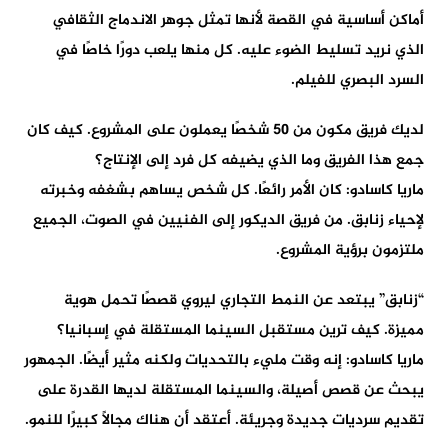
أماكن أساسية في القصة لأنها تمثل جوهر الاندماج الثقافي
الذي نريد تسليط الضوء عليه. كل منها يلعب دورًا خاصًا في
السرد البصري للفيلم.
لديك فريق مكون من 50 شخصًا يعملون على المشروع. كيف كان
جمع هذا الفريق وما الذي يضيفه كل فرد إلى الإنتاج؟
ماريا كاسادو: كان الأمر رائعًا. كل شخص يساهم بشغفه وخبرته
لإحياء زنابق. من فريق الديكور إلى الفنيين في الصوت، الجميع
ملتزمون برؤية المشروع.
“زنابق” يبتعد عن النمط التجاري ليروي قصصًا تحمل هوية
مميزة. كيف ترين مستقبل السينما المستقلة في إسبانيا؟
ماريا كاسادو: إنه وقت مليء بالتحديات ولكنه مثير أيضًا. الجمهور
يبحث عن قصص أصيلة، والسينما المستقلة لديها القدرة على
تقديم سرديات جديدة وجريئة. أعتقد أن هناك مجالًا كبيرًا للنمو.