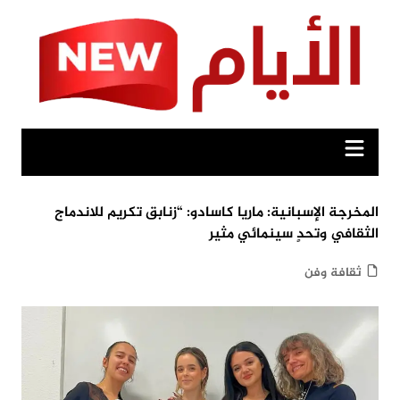
Ski
t
conten
المخرجة الإسبانية: ماريا كاسادو: “زنابق تكريم للاندماج
الثقافي وتحدٍ سينمائي مثير
ثقافة وفن