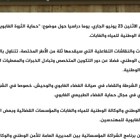
يحتضن المعهد الملكي للشرطة بمدينة القنيطرة، اليوم الاثنين 23 يونيو الجاري، يوما دراسيا ح
الوطنية للمياه والغابات.
 والنقاشات التفاعلية التي سيقدمها ثلة من الأطر المختصة، تتناول با
الوطني، فضلا عن دور التكوين المتخصص وتبادل الخبرات والمعطيات الت
الوطنية.
الشرطة والقضاء في صيانة الفضاء الغابوي والوحيش، خصوصا في الشق ال
لي في مجال حماية الفضاء الطبيعي الغابوي.
لوطني والوكالة الوطنية للمياه والغابات والمؤسسات القضائية وبعض ال
لغابوية للمهندسين.
رنامج الشراكة المؤسساتية بين المديرية العامة للأمن الوطني والوكال