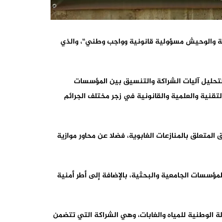
ول موضوع: “حماية الثروة الغابوية والوحيش مسؤولية قانونية وواجب وطني“، والذي
لتحليل آليات الشراكة والتنسيق بين المؤسسات
قنية والعلمية والقانونية في زجر مختلف الجرائم
متعلق بالمنازعات الغابوية، فضلا عن محاور موازية
مؤسسات الجامعية والبحثية، بالإضافة إلى أطر أمنية
ة الوطنية للمياه والغابات، وهي الشراكة التي تتضمن