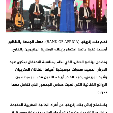
نظم بنك إفريقيا (BANK OF AFRICA)، مساء الجمعة بالناظور،
أمسية فنية ماتعة احتفاء بزبنائه المغاربة المقيمين بالخارج.
وتضمن برنامج الحفل، الذي نظم بمناسبة الاحتفال بذكرى عيد
العرش المجيد، سهرات موسيقية أحياها الفنانان المغربيان
رشيد المريني، وعبد القادر أرياف، اللذين قدما مجموعة من
الروائع الغنائية التي لهبت حماس الجمهور الذي تفاعل معها
بحرارة.
واستمتع زبائن بنك إفريقيا من أفراد الجالية المغربية المقيمة
بالخارج، القادمين من مختلف أرجاء العالم، بتوليفة موسيقية