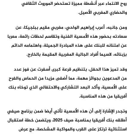
روح الانتماء عبر أنشطة مميزة تستحضر الموروث الثقافي
والحضاري المغربي الأصيل.
ومن جانبه، أعرب إبراهيم الواحي، مغربي مقيم ببلجيكا، عن
سعادته بحضور هذه الأمسية الفنية وتقاسم لحظات رائعة، معربا
عن امتنانه للبنك على هذه المبادرة الجميلة، واهتمامه الدائم
بزبنائه، لاسيما أفراد الجالية المغربية المقيمة بالخارج.
وقد تميز هذا الحفل، بتنظيم قرعة كبرى أسفرت عن فوز عدد
من المدعوين بجوائز مهمة، مما أضفى مزيدا من الحماس والفرح
على الأمسية، وأكد البعد التشاركي والاحتفالي الذي توخاه بنك
أفريقيا من هذه المناسبة.
وتجدر الإشارة إلى أن هذه الأمسية تأتي أيضا ضمن برنامج صيفي
أطلقه بنك أفريقيا بمناسبة صيف 2025، ويتضمن خطة استقبال
استثنائية ترتكز على القرب والمواكبة المشخصة، مع عرض