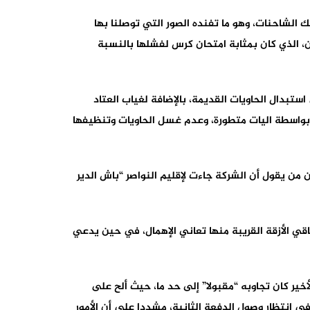
لال أجال لا تتجاوز 8 ساعات، وتجديد عتادها بما في ذلك الشاحنات، وهو ما تفنده الصور التي توصلنا بها
ن، الذي كان بمثابة امتحان كرس لفشلها بالنسبة
 استبدال الحاويات القديمة، بالإضافة لغياب العتاد
واسطة اليات متطورة، وعدم غسل الحاويات وتنظيفها
 من يقول أن الشركة جاءت لإقليم النواصر “باش الدير
قي الأزقة القريبة منها تعاني الإهمال، في حين يدعي
أحد أهم المسؤولين بها، هذا الأخير كان تجاوبه “مقبولا” إلى حد ما، حيث ألح على
في انتظار وصول الدفعة الثانية، مشددا على أن الأمور