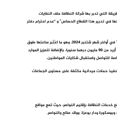
يقة التي تدبر بها شركة النظافة ملف النفايات
تها في تدبير هذا القطاع الحساس” و “عدم احترام دفتر
المشاكل الكثيرة التي عانتها ساكنة النواصر مع الشركة السابقة، عجلت بتوقيع اتفاقية جديدة مع شركة “مشهود لها بالكفاءة” في أواخر شهر شتنبر 2024، وهو ما اعْتُبر ساعتها طوق
نجاة بالنسبة للمواطنين والمسؤولين على حد سواء، خاصة بعد مضاعفة المبلغ المالي المرصود للعملية، حيث انتقل من 44 إلى أزيد من 90 مليون درهما سنويا، بالإضافة لتعزيز الموارد
خاصة للتواصل واستقبال شكايات المواطنين.
 لتنفيذ حملات ميدانية مكثفة على مستوى الجماعات
محلي والإقليمي إلا حول واقع خدمات النظافة بإقليم النواصر، حيث تعج مواقع
وبوسكورة ودار بوعزة وولاد صالح والنواصر.