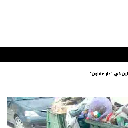
ولين في “دار غفلون”