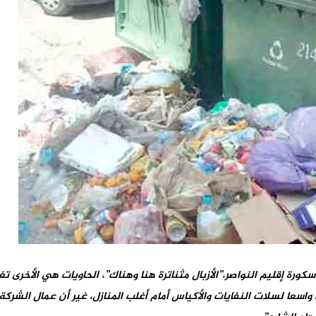
 ببوسكورة إقليم النواصر،”الأزبال مثناترة هنا وهناك”، الحاويات هي الأ
واسعا لسلات النفايات والأكياس أمام أغلب المنازل، غير أن عمال الشر