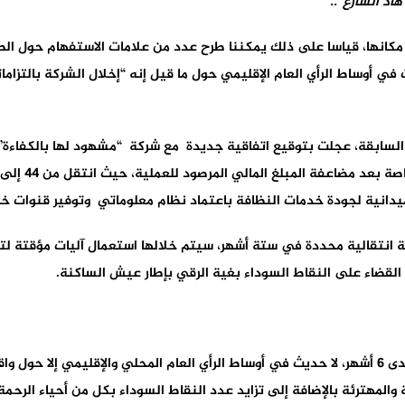
هاد الشارع”
..
مكانها، قياسا على ذلك يمكننا طرح عدد من علامات الاستفهام حول الطر
ي أوساط الرأي العام الإقليمي حول ما قيل إنه “إخلال الشركة بالتزاما
لميدانية لجودة خدمات النظافة باعتماد نظام معلوماتي وتوفير قنوات 
حلة انتقالية محددة في ستة أشهر، سيتم خلالها استعمال آليات مؤقتة
قضاء على النقاط السوداء بغية الرقي بإطار عيش الساكنة.
بعد انقضاء الفترة الانتقالية التي حُددت في مدة لا تتعدى 6 أشهر، لا حديث في أوساط الرأي العام ال
والمهترئة بالإضافة إلى تزايد عدد النقاط السوداء بكل من أحياء الرحمة 