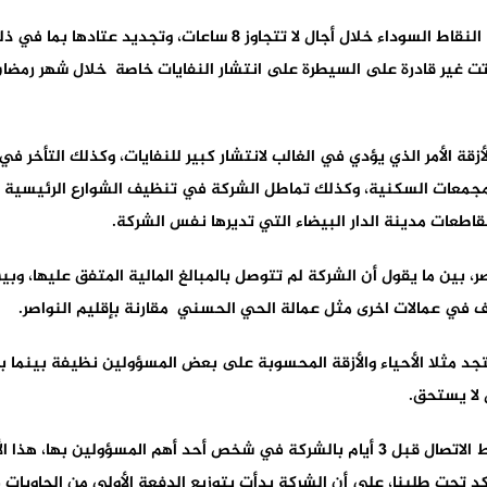
علما أن الشركة التزمت في دفتر التحملات بالقضاء على النقاط السوداء خ
اتت غير قادرة على السيطرة على انتشار النفايات خاصة خلال شهر رمضا
لأزقة الأمر الذي يؤدي في الغالب لانتشار كبير للنفايات، وكذلك التأخر في
جمعات السكنية، وكذلك تماطل الشركة في تنظيف الشوارع الرئيسية ب
قاطعات مدينة الدار البيضاء التي تديرها نفس الشركة.
بين ما يقول أن الشركة لم تتوصل بالمبالغ المالية المتفق عليها، وبين
ف في عمالات اخرى مثل عمالة الحي الحسني مقارنة بإقليم النواصر.
جد مثلا الأحياء والأزقة المحسوبة على بعض المسؤولين نظيفة بينما با
لا يستحق.
تفسيرات تظل محل شك ومجرد تأويلات، لذلك حاولنا ربط الاتصال قبل 3 أيام بالشركة في شخص 
أكد تحت طلبنا، على أن الشركة بدأت بتوزيع الدفعة الأولى من الحاويات 