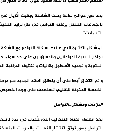
أحدهم للأخر حسب ما نقله شهود عيان “بلا ما الدوز من 
بعد مرور حوالي ساعة رحلت الشاحنة وبقيت الأزبال في 
بالجماعات الخمس بإقليم النواصر، في ظل تزايد الحديث ف
التحملات”.
البشرية و تجديد الأسطول والآليات و تكثيف المراقبة ا
و تم الاتفاق أيضا على أن ينطلق العقد الجديد عبر مر
الخمسة المكونة للإقليم، تستهدف على وجه الخصوص ال
التزامات ومشاكل..التواصل
التواصل بصور توثق لانتشار النفايات والحاويات المتسخة 