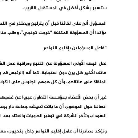
ستسير بشكل أفضل في المستقبل القريب.
المسؤول ألح على لقائنا قبل أن يتراجع ويعتذر في اللحظ
مؤكدا أن المسؤولة المكلفة “خرجت كونجي”، وطلب منا ال
تفاعل المسؤولين بإقليم النواصر
لعل الجهة الأولى المسؤولة عن التتبع ومراقبة عمل الشر
هاتف الأخير ظل يرن دون استجابة، كما أنه (الرئيس)لم
الملقاة على عاتقهم، وأن كل همهم الجلوس على الكراسي،
غير أن بعض الأعضاء بمؤسسة التعاون عبروا عن غضبهم م
اتصالنا حول الموضوع، أن ما باتت تعيشه جماعة دار بو
السوداء، وتأخر الشركة في توفير الحاويات والعتاد بعد انق
وتؤكد مصادرنا أن عامل إقليم النواصر جلال بنحيون، مس