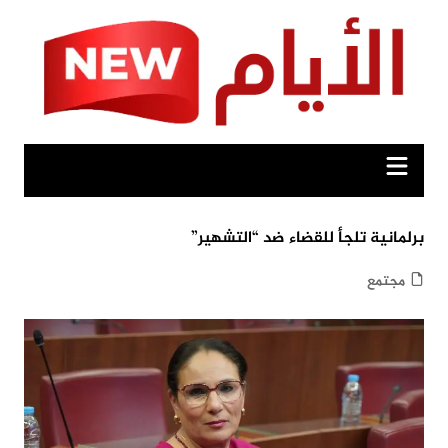
Ski
t
conten
برلمانية تلجأ للقضاء ضد “التشهير”
مجتمع