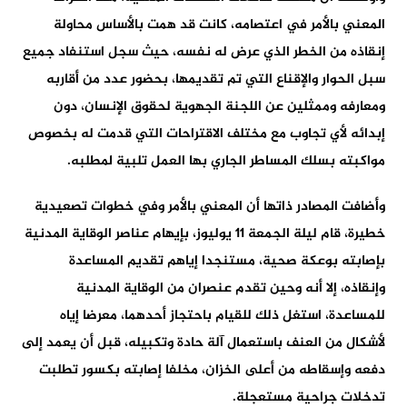
المعني بالأمر في اعتصامه، كانت قد همت بالأساس محاولة
إنقاذه من الخطر الذي عرض له نفسه، حيث سجل استنفاد جميع
سبل الحوار والإقناع التي تم تقديمها، بحضور عدد من أقاربه
ومعارفه وممثلين عن اللجنة الجهوية لحقوق الإنسان، دون
إبدائه لأي تجاوب مع مختلف الاقتراحات التي قدمت له بخصوص
مواكبته بسلك المساطر الجاري بها العمل تلبية لمطلبه.
وأضافت المصادر ذاتها أن المعني بالأمر وفي خطوات تصعيدية
خطيرة، قام ليلة الجمعة 11 يوليوز، بإيهام عناصر الوقاية المدنية
بإصابته بوعكة صحية، مستنجدا إياهم تقديم المساعدة
وإنقاذه، إلا أنه وحين تقدم عنصران من الوقاية المدنية
للمساعدة، استغل ذلك للقيام باحتجاز أحدهما، معرضا إياه
لأشكال من العنف باستعمال آلة حادة وتكبيله، قبل أن يعمد إلى
دفعه وإسقاطه من أعلى الخزان، مخلفا إصابته بكسور تطلبت
تدخلات جراحية مستعجلة.