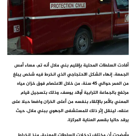
أفادت السلطات المحلية بإقليم بني ملال أنه تم، مساء أمس
الجمعة، إنهاء الشكل الاحتجاجي الذي انخرط فيه شخص يبلغ
من العمر حوالي 45 سنة، من خلال الاعتصام فوق خزان مياه
مرتفع بالجماعة الترابية أولاد يوسف، وذلك بتسجيل قيام
المعني بالأمر بالإلقاء بنفسه من أعلى الخزان واضعا حبلا على
عنقه، لينقل إثر ذلك للمستشفى الجهوي ببني ملال، حيث
يرقد حاليا بقسم العناية المركزة.
وأوضحت أن مختلف تدخلات السلطات المعنية، منذ انخراط