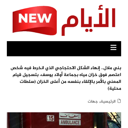
Ski
t
conten
بني ملال.. إنهاء الشكل الاحتجاجي الذي انخرط فيه شخص
اعتصم فوق خزان مياه بجماعة أولاد يوسف، بتسجيل قيام
المعني بالأمر بالإلقاء بنفسه من أعلى الخزان (سلطات
محلية)
,
الرئيسية
جهات