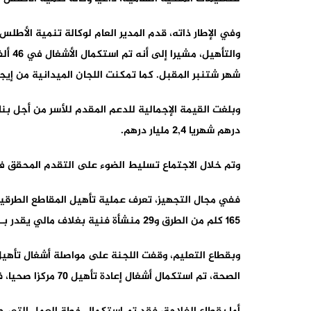
وفي الإطار ذاته، قدم المدير العام لوكالة تنمية الأط
شهر شتنبر المقبل. كما تمكنت اللجان الميدانية من إيجاد حلول لفائدة 4.895‏‎ ‎مسكنا تقع في الم
درهم شهريا 2,4 مليار درهم.
وتم خلال الاجتماع تسليط الضوء على التقدم المحقق في تدب
165 كلم من الطرق و29 منشأة فنية بغلاف مالي يقدر بـ 920 مليون درهم.
الصحة، تم استكمال أشغال إعادة تأهيل 70 مركزا صحيا، فيما سيجري إنهاء أشغال تأهيل 35 مركزا صحيا متم شهر غشت 2025، و14 مركزا إضافيا في نهاية أكتوبر 2025.