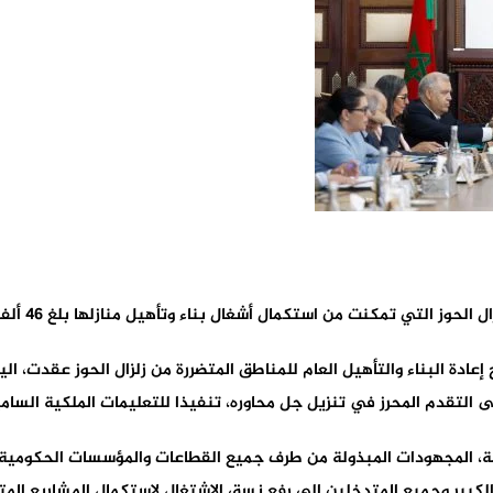
ز التي تمكنت من استكمال أشغال بناء وتأهيل منازلها بلغ 46 ألفا و650 أسرة.
مج إعادة البناء والتأهيل العام للمناطق المتضررة من زلزال الحوز عقدت، 
 التقدم المحرز في تنزيل جل محاوره، تنفيذا للتعليمات الملكية السامي
، المجهودات المبذولة من طرف جميع القطاعات والمؤسسات الحكومية لت
الكبير وجميع المتدخلين إلى رفع نسق الاشتغال لاستكمال المشاريع المت