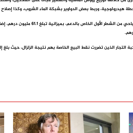
ى من خلالها توزيع رؤوس الماشية والشعير مجانا على الفلاحين، واستصلا
وفي قطاع السياحة، استفادت 229 مؤسسة للإيو
ة التجار الذين تضررت نقط البيع الخاصة بهم نتيجة الزلزال، حيث بلغ 