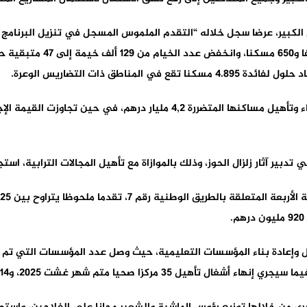
لس الكبير، عرضا سجل خلاله “التقدم الملموس المسجل في تنزيل البرنامج
والتأهيل، مشيرا إلى أنه تم 
ناطق ذات التضاريس الوعرة.
ير آثار زلزال الحوز، وذلك بالموازاة مع تأهيل المجالات الترابية، استج