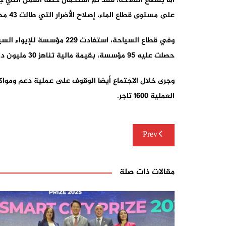
أما بقطاع الفلاحة، فقد تم استكمال خطة العمل التي جر
على مستوى قطاع الماء، إصلاح الأضرار التي طالت 43 محطة هيدرولوجية، وربط بعض الدواوير بشبكة الماء الشروب، وكذا إصلاح الأضرار التي تعرضت لها هذه الشبكة.
حصلت عليه 95 مؤسسة، بقيمة مالية تناهز 30 مليون درهم.
وجرى خلال الاجتماع أيضا الوقوف على عملية دعم ومواكب
العملية 1600 تاجر.
تصفّح
Prev
المقالات
مقالات ذات صلة