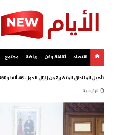
Ski
t
conten
اقتصاد
ثقافة وفن
رياضة
مجتمع
تأهيل المناطق المتضررة من زلزال الحوز.. 46 ألفا و650 أسرة تمكنت من استكمال أشغال بناء وتأهيل منازلها (بلاغ)
الرئيسية