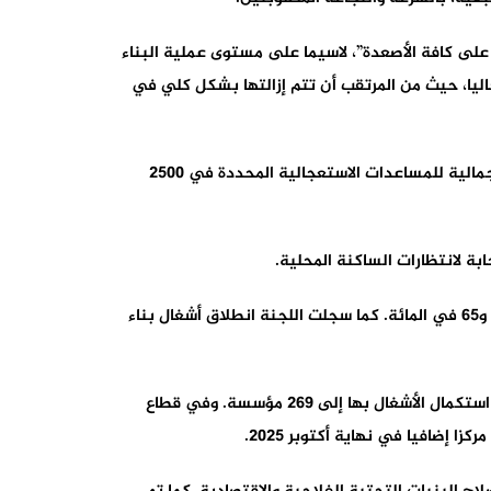
 على كافة الأصعدة”، لاسيما على مستوى عملية البناء
استكمال الأشغال في 46 ألفا و650 مسكنا، وانخفض عدد الخيام من 129 ألف خيمة إلى 47 متبقية حاليا، حيث من المرتقب أن تتم إزالتها بشكل كلي في
وبلغت القيمة الإجمالية للدعم المقدم للأسر من أجل بناء وتأهيل مساكنها المتضررة 4,2 مليار درهم، في حين تجاوزت القيمة الإجمالية للمساعدات الاستعجالية المحددة في 2500
ابة لانتظارات الساكنة المحلية.
ففي مجال التجهيز، تعرف عملية تأهيل المقاطع الطرقية الأربعة المتعلقة بالطريق الوطنية رقم 7، تقدما ملحوظا يتراوح بين 25 و65 في المائة. كما سجلت اللجنة انطلاق أشغال بناء
وبقطاع التعليم، وقفت اللجنة على مواصلة أشغال تأهيل وإعادة بناء المؤسسات التعليمية، حيث وصل عدد المؤسسات التي تم استكمال الأشغال بها إلى 269 مؤسسة. وفي قطاع