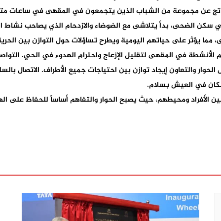
لناتج عن مجموعة من الشباب الذين يتجمعون في المقهى في ساعات متأخ
سكان في سكن الضحى، بدأ يتلاشى مع الضوضاء والازدحام الذي يصاحب نشا
 مما يؤثر على حياتهم اليومية ويطرح تساؤلات حول التوازن بين الحرية
الأنشطة في المقهى لتقليل الإزعاج واحترام الهدوء في الحي. التواص
لحوار والتعاون إيجاد توازن بين احتياجات جميع الأطراف. الاتصال با
لسكان في العيش بسلام.
ن الأفراد ومحيطهم، حيث يصبح الحوار والتفاهم أساساً للحفاظ على ال