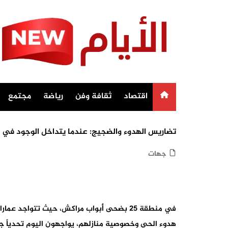
Ski
t
conten
اقتصاد
ثقافة وفن
رياضة
مجتمع
تضاريس الهدوء والضجيج: عندما يتداخل الوجود ف
جهات
في منطقة 25 بضحى أبواب مراكش، حيث تتو
هدوء الحي وخصوصية منازلهم، يواجهون اليوم تحدياً جد