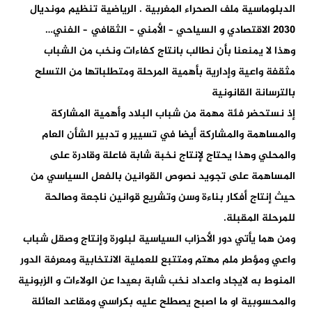
الدبلوماسية ملف الصحراء المغربية . الرياضية تنظيم مونديال
2030 الاقتصادي و السياحي – الأمني – الثقافي – الفني…
وهذا لا يمنعنا بأن نطالب بانتاج كفاءات ونخب من الشباب
مثقفة واعية وإدارية بأهمية المرحلة ومتطلباتها من التسلح
بالترسانة القانونية
إذ نستحضر فئة مهمة من شباب البلاد وأهمية المشاركة
والمساهمة والمشاركة أيضا في تسيير و تدبير الشأن العام
والمحلي وهذا يحتاج لإنتاج نخبة شابة فاعلة وقادرة على
المساهمة على تجويد نصوص القوانين بالفعل السياسي من
حيث إنتاج أفكار بناءة وسن وتشريع قوانين ناجعة وصالحة
للمرحلة المقبلة.
ومن هما يأتي دور الأحزاب السياسية لبلورة وإنتاج وصقل شباب
واعي ومؤطر ملم مهتم ومتتبع للعملية الانتخابية ومعرفة الدور
المنوط به لايجاد واعداد نخب شابة بعيدا عن الولاءات و الزبونية
والمحسوبية او ما اصبح يصطلح عليه بكراسي ومقاعد العائلة