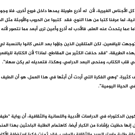
 الأجناس الغيرية، لأن له أذرع طويلة يمدها داخل فروع أخرى، فلا وجود
سانية، لما عرفنا كتبا من هذا النوع، فقد كتبوا عن الحروب والأوبئة مثل ا
 عما يتحدث عنه العلم. فالأدب له أذرع وأعين ترى أبعد مما نتصور لأنه
ت لليافعين، لكن المتلقين الذين جاؤوا بعد النص كانوا بالنسبة لي م
هذه الطريقة، “فقد حذفت الكثير من المقاطع، لماذا؟ لأن الكتابة للياف
قلب الكتاب، ومنحى البعد الدرامي، وهكذا، فتعديله لم يكن سهلا”.
ف كثيرة، “وهي الفكرة التي أردت أن أبثها في هذا العمل، هو أن الطيف
 الحياة اليومية”.
 الدكتوراه في الدراسات الأدبية واللسانية والثقافية، أن رواية “طيف 
إنها حظيت بإشادة من الكبار أيضا، كاهتمام الطلبة الباحثين بهذا المنج
نسقة طلبة ماستر السرد والثقافة بالمغرب، فقد ثمنت فكرة استضافة الأكا