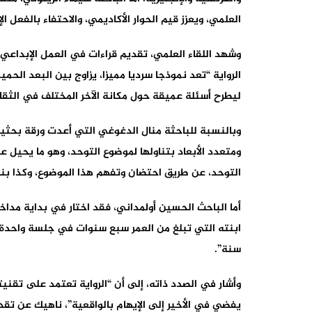
العلمي، ويعزز قيم الحوار الأكاديمي، والاحتفاء بالفعل ا
وشهد اللقاء العلمي، تقديم قراءات في العمل الإبداع
الرواية “تعد نموذجا سرديا مميزا، يزاوج بين البعد الح
ليطرح أسئلة عميقة حول مكانة الآخر المختلف في الثقا
وبالنسبة للباحثة منال الدغوغي التي أعدت ورقة بحثي
ومتعدد الأبعاد بتناولها لموضوع التوحد، وهو ما يحيل 
التوحد، عن طريق احتضان وتفهم هذا الموضوع، وكذا بناء
أما الباحث الحسين أولمداني، فقد اختار في بداية مداخ
ابنته التي تبلغ من العمر سبع سنوات في جلسة واحدة،
سنة”.
وأشار في الصدد ذاته، إلى أن “الرواية تعتمد على تقنيتي
يفضي في الأخير إلى الإيهام بالواقعية”، ناهيك عن ت