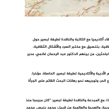
اعة الندوات بقطب الدراسات في الدكتوراه بجامعة السلطان مولاي سليمان ببني ملال، يوم الثلاثاء 15 يوليوز 2025، لقاء أكاديميا مع الكاتبة والناقدة لطيفة لبصير حول
افية، بتنسيق مع مختبر السرد والأشكال الثقافية،
لباحثين، من بينهم الدكتور عبد الرحمان غانمي، مدير
لأديبة والأكاديمية لطيفة لبصير، الحاصلة، مؤخرا،
 الحر، وتوجيهه نحو رهانات البحث القائم على الجرأة
ذا، مع المبدعة والناقدة لطيفة لبصير: “كان مبرمجا منذ
ربية، والعربية والعالمية من قبيل: محمد بنيس، محمد