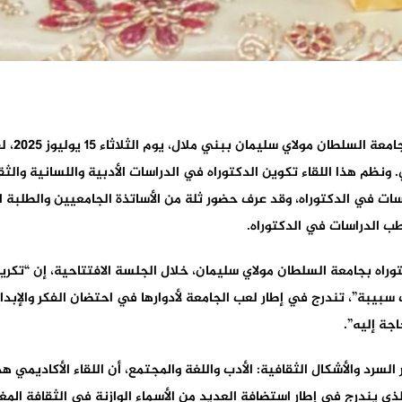
احتضنت ق
 ونظم هذا اللقاء تكوين الدكتوراه في الدراسات الأدبية واللسانية والثق
سات في الدكتوراه، وقد عرف حضور ثلة من الأساتذة الجامعيين والطلبة ا
طب الدراسات في الدكتوراه.
ه بجامعة السلطان مولاي سليمان، خلال الجلسة الافتتاحية، إن “تكريم ا
بيبة”، تندرج في إطار لعب الجامعة لأدوارها في احتضان الفكر والإبداع
جة إليه”.
لسرد والأشكال الثقافية: الأدب واللغة والمجتمع، أن اللقاء الأكاديمي ه
ذي يندرج في إطار استضافة العديد من الأسماء الوازنة في الثقافة المغ