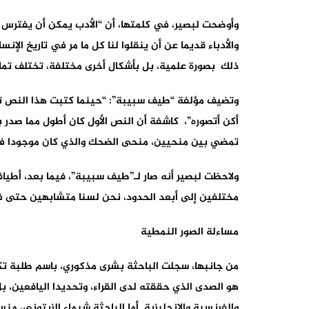
وأوضحت لبصير، في كلمتها، أن “الأدب يمكن أن يفترس كل
والأدباء قديما عن أن ينقلوا لنا كل ما مر في تاريخ الإن
ذلك بصورة علمية، بل بأشكال أخرى مختلفة، تختلف تماما
وتضيف مؤلفة “طيف سبيبة”: “حينما كتبت هذا النص توجه
أكن أتصوره”، كاشفة أن النص الأول كان أطول مما صدر ب
تمضي بين منحيين، منحى الضحك والذي كان موجودا في 
ولاحظت لبصير أنه صار لـ”طيف سبيبة”، فيما بعد، أطيا
مختلفين إلى أبعد الحدود، نحن لسنا متشابهين حتى في
مساءلة الصور النمطية
من جانبها، سجلت الباحثة بشرى مذكوري، باسم طلبة تكوين
هو الصدى الذي حققته لدى القراء، وتحديدا اليافعين، بل 
والفرنسية والإنجليزية. أما الباحثة شيماء الزيتوني، م