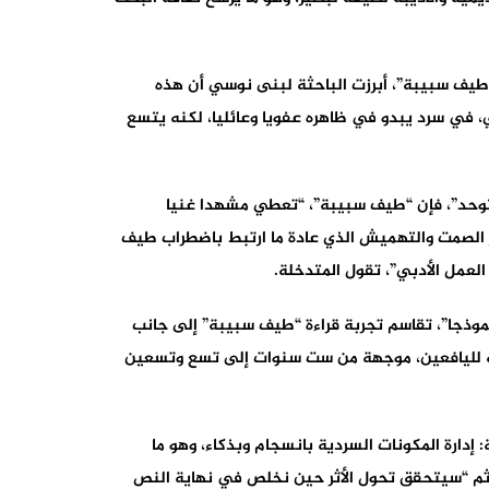
 طيف سبيبة”، أبرزت الباحثة لبنى نوسي أن هذه
عي، في سرد يبدو في ظاهره عفويا وعائليا، لكنه يتسع
لتوحد”، فإن “طيف سبيبة”، “تعطي مشهدا غنيا
ار الصمت والتهميش الذي عادة ما ارتبط باضطراب طيف
لعمل الأدبي”، تقول المتدخلة.
نموذجا”، تقاسم تجربة قراءة “طيف سبيبة” إلى جانب
موجه لليافعين، موجهة من ست سنوات إلى تسع وتسعين
 إدارة المكونات السردية بانسجام وبذكاء، وهو ما
 ثم “سيتحقق تحول الأثر حين نخلص في نهاية النص