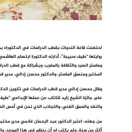
روايتها “طيف سبيبة”، أدارته الدكتورة ابتسام الهاشمي.
وماستر السرد والثقافة بالمغرب، وبشراكة مع قطب الدرا
المختبر ومنسق الماستر، والدكتور محسن إدالي، مدير ق
وقال محسن إدالي مدير قطب الدراسات في تكوين الدكتورا
على جائزة الشيخ زايد للكتاب عن عملها الإبداعي “طيف س
والنقد والعمق الفني، والتجاذب الذي نحن في أمس الحا
من جهته، اعتبر الدكتور عبد الرحمان غانمي مدير مختبر ا
أكثر من سنة، ولم يكتب له أن ينظم في هذا الموعد، وال