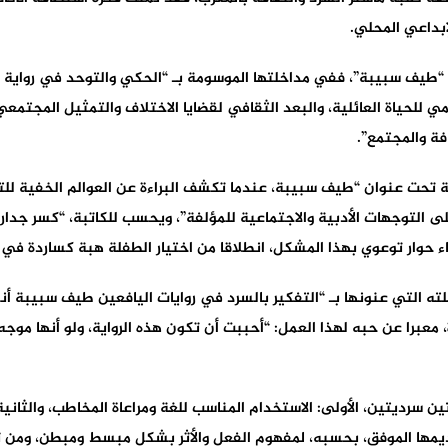
لإبداعي المحلي.
ي “طيف سبيبة”، ففي مداخلتها الموسومة بـ “الحكي والتوحد في رواية
ميمي للحياة العائلية، والبعد الثقافي لقضايا الاختلاف والتمثيل المجتم
فة والمجتمع”.
ة تحت عنوان “طيف سبيبة، عندما تكشف البراءة عن العوالم الخفية ل
على التوجهات الأدبية والاجتماعية للمؤلفة”، ويحسب للكاتبة، “كسر جد
 حوار توعوي بهذا المشكل، انطلاقا من اختيار الطفلة هبة كساردة في ا
لته التي عنونها بـ “التفكير بالسرد في روايات اليافعين طيف سبيبة أ
 معبرا عن حبه لهذا العمل: “أحببت أن تكون هذه الرواية، ولو أنها 
ن سرديتين، الأولى: الاستخدام المناسب للغة ومراعاة المخاطب، والثانية:
قديمها الموفق، بحسبه، لمفهوم الفعل والأثر بشكل مبسط ومبطن، ومن