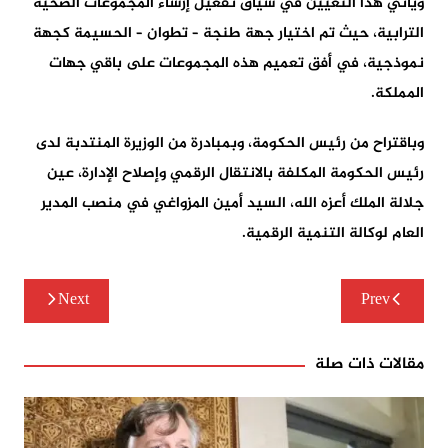
ويأتي هذا التعيين في سياق تفعيل إرساء المجموعات الصحية
الترابية، حيث تم اختيار جهة طنجة – تطوان – الحسيمة كجهة
نموذجية، في أفق تعميم هذه المجموعات على باقي جهات
المملكة.
وباقتراح من رئيس الحكومة، وبمبادرة من الوزيرة المنتدبة لدى
رئيس الحكومة المكلفة بالانتقال الرقمي وإصلاح الإدارة،
عين
جلالة الملك أعزه الله، السيد أمين المزواغي في منصب المدير
العام لوكالة التنمية الرقمية.
تصفّح
Next
Prev
المقالات
مقالات ذات صلة