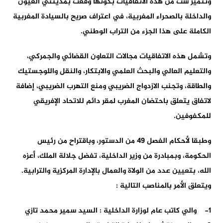
وتتميز ست من هذه الاتفاقيات بكونها وقعت بمدينتي العيون
والداخلة بالصحراء المغربية، في اعتراف صريح بالسيادة المغربية
الكاملة على هذا الجزء من التراب الوطني.
وتشمل هذه الاتفاقيات مجالات التعاون القضائي والجمركي،
والتعليم العالي والبحث العلمي والابتكار، والنقل واللوجستيك
والطاقة، وتجنب الازدواج الضريبي ومنع التهرب الضريبي، إضافة
لاتفاق يتعلق باحتضان المغرب لمقر دائم للاتحاد الإفريقي
للمكفوفين.
وطبقا لأحكام الفصل 49 من الدستور، وباقتراح من رئيس
الحكومة، وبمبادرة من وزير الداخلية،
تفضل جلالة الملك، أعزه
الله، بتعيين عدد من الولاة والعمال بالإدارة المركزية والترابية.
ويتعلق الأمر بالمناصب التالية :
1- والي كاتب عام لوزارة الداخلية : السيد سمير محمد تازي