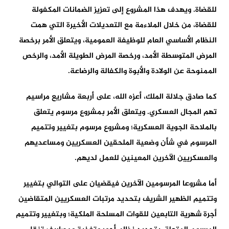
للقضاة. ويهدف هذا المشروع إلى تعزيز الضمانات المكفولة
للقضاة، من خلال الملاءمة مع التعديلات الأخيرة التي همت
النظام الأساسي العام للوظيفة العمومية، ويتعلق الأمر برخصة
المرض المتوسطة الأمد، ورخصة المرض الطويلة الأمد، والرخص
الممنوحة عن الولادة والأبوة والكفالة والرضاعة.
كما صادق جلالة الملك، أعزه الله، على أربعة مشاريع مراسيم
تهم المجال العسكري. ويتعلق الأمر بمشروع مرسوم يتعلق
بالملاحة الجوية العسكرية؛ ومشروع مرسوم بتغيير وتتميم
المرسوم في شأن وضعية الملحقين العسكريين ومساعديهم
والعسكريين الآخرين المعينين للعمل لديهم.
أما مشروعا المرسومين الآخرين فيقضيان على التوالي بتغيير
وتتميم الظهير الشريف بتحديد مرتبات العسكريين المتقاضين
أجرة شهرية التابعين للقوات المسلحة الملكية؛ وبتغيير وتتميم