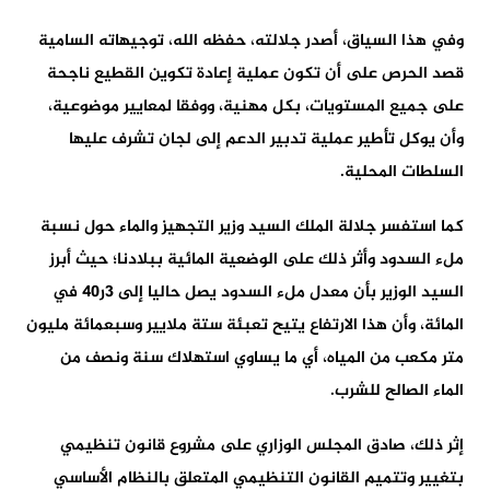
وفي هذا السياق، أصدر جلالته، حفظه الله، توجيهاته السامية
قصد الحرص على أن تكون عملية إعادة تكوين القطيع ناجحة
على جميع المستويات، بكل مهنية، ووفقا لمعايير موضوعية،
وأن يوكل تأطير عملية تدبير الدعم إلى لجان تشرف عليها
السلطات المحلية.
كما استفسر جلالة الملك السيد وزير التجهيز والماء حول نسبة
ملء السدود وأثر ذلك على الوضعية المائية ببلادنا؛ حيث أبرز
السيد الوزير بأن معدل ملء السدود يصل حاليا إلى 3ر40 في
المائة، وأن هذا الارتفاع يتيح تعبئة ستة ملايير وسبعمائة مليون
متر مكعب من المياه، أي ما يساوي استهلاك سنة ونصف من
الماء الصالح للشرب.
إثر ذلك، صادق المجلس الوزاري على مشروع قانون تنظيمي
بتغيير وتتميم القانون التنظيمي المتعلق بالنظام الأساسي