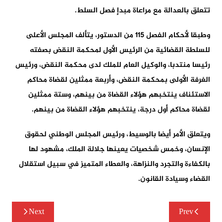
تتعلق بالعدالة مع مراعاة مبدإ فصل السلط.
وطبقا لأحكام الفصل 115 من الدستور، يتألف المجلس الأعلى
للسلطة القضائية من الرئيس الأول لمحكمة النقض بصفته
رئيسا منتدبا، والوكيل العام للملك لدى محكمة النقض، ورئيس
الغرفة الأولى بمحكمة النقض، وأربعة ممثلين لقضاة محاكم
الاستئناف ينتخبهم هؤلاء القضاة من بينهم، وستة ممثلين
لقضاة محاكم أول درجة، ينتخبهم هؤلاء القضاة من بينهم.
ويتعلق الأمر أيضا بالوسيط، ورئيس المجلس الوطني لحقوق
الإنسان، وخمس شخصيات يعينها جلالة الملك، مشهود لها
بالكفاءة والتجرد والنزاهة، والعطاء المتميز في سبيل استقلال
القضاء وسيادة القانون.
تصفّح
Next
Prev
المقالات