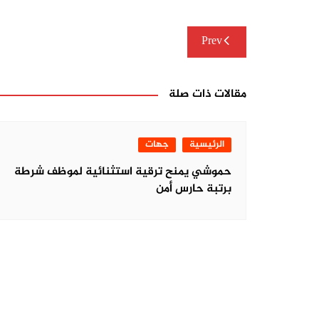
تصفّح
Prev
المقالات
مقالات ذات صلة
الرئيسية
جهات
حموشي يمنح ترقية استثنائية لموظف شرطة
برتبة حارس أمن