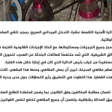
ائرة الأمنية التاسعة عشرة، التدخل الميداني السريع، بمجرد تلقي السلط
ولائية.
ز جميع النرجيلات ومستلزماتها، مع اتخاذ الإجراءات القانونية اللازم
 الشريفية، التي تُعد متنفسًا للعائلات الباحثة عن الهدوء، لتحويل ال
مستفيدًا من غياب رئيس الدائرة الذي كان في إجازة خلال هذه الفترة.
ظم مقاهي المدينة، تبين أن بعض المقاهي، ومنها هذا المقهى، كانت محط
 هذه القضايا. هذا التفاوت في التطبيق يثير التساؤلات حول مدى جدية ا
 لضمان معاقبة المخالفين وفق القانون، بما يضمن استعادة الطابع ال
ق العدالة بشفافية، وتضمن أن جميع المقاهي تخضع لنفس القوانين دو