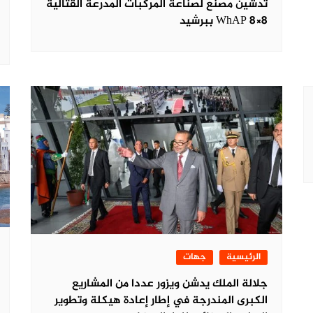
تدشين مصنع لصناعة المركبات المدرعة القتالية
WhAP 8×8 ببرشيد
الرئيسية
جهات
جلالة الملك يدشن ويزور عددا من المشاريع
الكبرى المندرجة في إطار إعادة هيكلة وتطوير