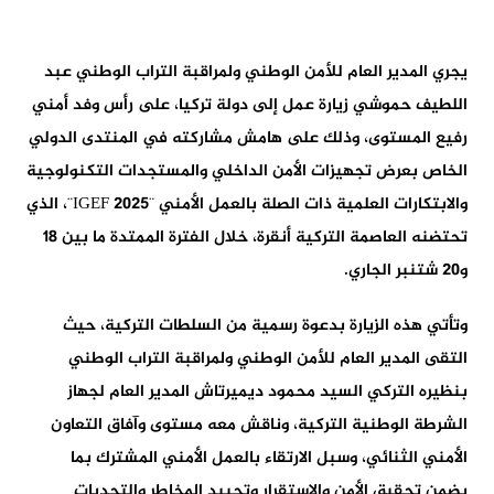
يجري المدير العام للأمن الوطني ولمراقبة التراب الوطني عبد
اللطيف حموشي زيارة عمل إلى دولة تركيا، على رأس وفد أمني
رفيع المستوى، وذلك على هامش مشاركته في المنتدى الدولي
الخاص بعرض تجهيزات الأمن الداخلي والمستجدات التكنولوجية
والابتكارات العلمية ذات الصلة بالعمل الأمني ¨IGEF 2025¨، الذي
تحتضنه العاصمة التركية أنقرة، خلال الفترة الممتدة ما بين 18
و20 شتنبر الجاري.
وتأتي هذه الزيارة بدعوة رسمية من السلطات التركية، حيث
التقى المدير العام للأمن الوطني ولمراقبة التراب الوطني
بنظيره التركي السيد محمود ديميرتاش المدير العام لجهاز
الشرطة الوطنية التركية، وناقش معه مستوى وآفاق التعاون
الأمني الثنائي، وسبل الارتقاء بالعمل الأمني المشترك بما
يضمن تحقيق الأمن والاستقرار وتحييد المخاطر والتحديات