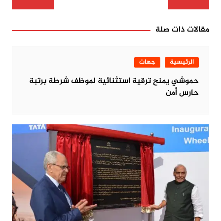
المقالات
مقالات ذات صلة
الرئيسية
جهات
حموشي يمنح ترقية استثنائية لموظف شرطة برتبة
حارس أمن