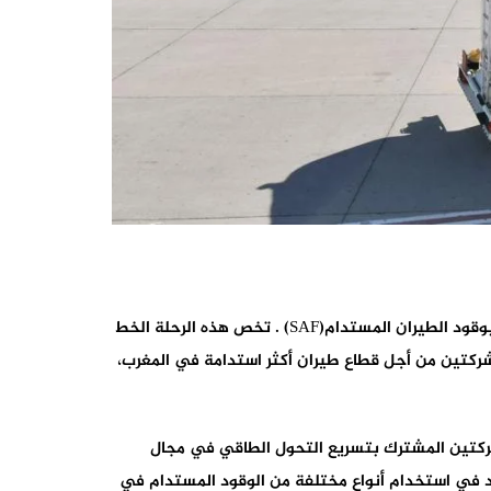
أطلقت شركة فيفو إنيرجي المغرب والخطوط الملكية المغربية أول رحلة جوية تربطبين المغرب وأوروباخالية من الكربون ومزودة بوقود الطيران المستدام(SAF) . تخص هذه الرحلة الخط
نه يوم الخميس 20 فبراير 2025. وتؤكد هذه المبادرة التزام الشركتين من أجل قطاع طيران أكثر استدامة في المغرب،
الشركتين المشترك بتسريع التحول الطاقي في مجال
لي، مكانة المغرب كرائد في استخدام أنواع مختلفة من الوقود المستدام في