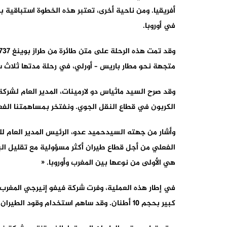
في أوروبا.
متجهة نحو مطار باريس – أورلي، في رحلة مدتها ثلاث س
وقد صرح
السيد ماثياس دو لارمينات، المدير العام لشرك
الكربون في قطاع النقل الجوي. ونفتخر بمساهمتنا الفعال
وأشار من جهته
السيد
حميد عدو، الرئيس المدير العام ل
هي الأولى من نوعها بين المغرب وأوروبا. «
في إطار هذه العملية، وفرت شركة فيفو إنيرجي المغرب
كبير بحجم 10 أطنان. وقد ساهم استخدام وقود الطيران المستدام (SAF) في تقليل حوالي ثلث إجمالي انبعاثاتهذه الرحلة.