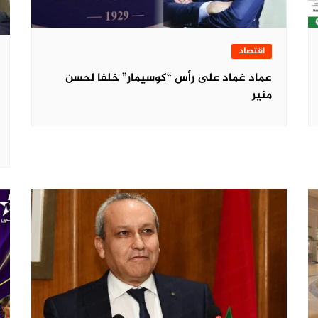
اقتصاد
عماد غماد على رأس “كوسيمار” خلفا لحسن
منير