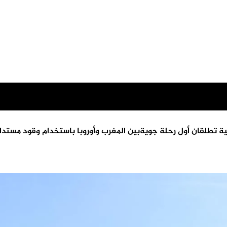
ة تطلقان أول رحلة جويةبين المغرب وأوروبا باستخدام وقود مستدا