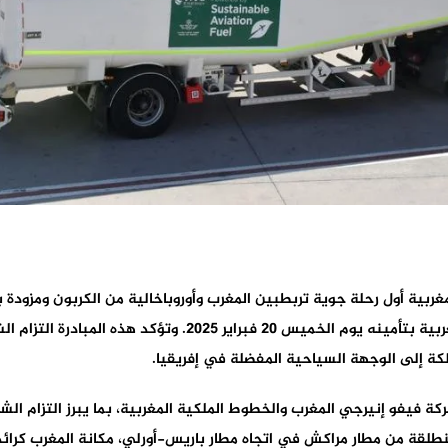
الجوي مراكش-باريس والذي قامت الخطوط الملكية المغربية بتأمي
ة إلى الوجهة السياحية المفضلة في إفريقيا.
كة فيفو إنيرجي المغرب والخطوط الملكية المغربية، بما يبرز التزام 
الجوي. وبذلك، تعزز الرحلة الجوية رقم AT740، المنطلقة من مطار مراكش في اتجاه مطار باريس-أور