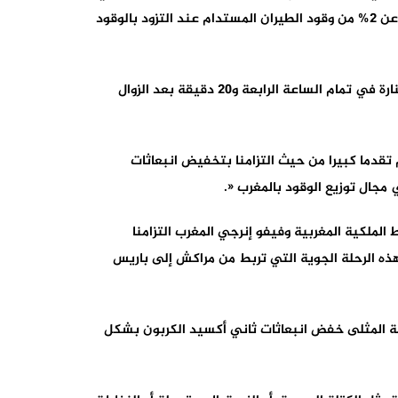
أفريقيا. ومن ناحية أخرى، تعتبر هذه الخطوة استباقية بالنظر إلى أن القوانينالأوروبية تفرض، منذ عام 2025، استخدام ما لا يقل عن 2% من وقود الطيران المستدام عند التزود بالوقود
وقد تمت هذه الرحلة على متن طائرة من طراز بوينغ 737 NG، تحمل على متنها 151 راكباً. وقد أقلعت الطائرة من مطار مراكش المنارة في تمام الساعة الرابعة و20 دقيقة بعد الزوال
 تقدما كبيرا من حيث التزامنا بتخفيض انبعاثات
مجال توزيع الوقود بالمغرب «.
الملكية المغربية وفيفو إنرجي المغرب التزامنا
اع طيران أكثر مسؤولية مع تقليل البصمة الكربونية . ومن جهة أخرى، تعتبر عملية استخدام وقود SAF في هذه الرحلة الجوية التي تربط من مراكش إلى باريس
بة المثلى خفض انبعاثات ثاني أكسيد الكربون بشكل