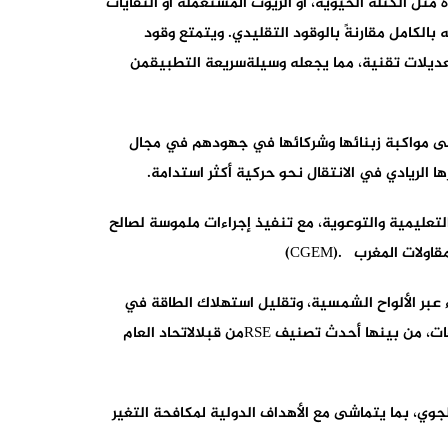
ل الكتلة الحيوية، أو الزيوت المستعملة أو النفايات
بعاثات ثاني أكسيد الكربون بنسبة تصل إلى 80% على مدار دورة حياته بالكامل مقارنةً بالوقود التقليدي. ويتمتع وقود
تعديلات تقنية، مما يجعله وسيلةسريعة التطبيقمن
إلى مواكبة زبنائها وشركائها في جهودهم في مجال
 الريادي في الانتقال نحو حركية أكثر استدامة.
لتعليمية والتوعوية، مع تنفيذ إجراءات ملموسة لصالح
ء عبر الألواح الشمسية، وتقليل استهلاك الطاقة في
منشآتها وفرز النفايات وإعادة تدويرها. وقد مكنت هذه الجهود الشركة الوطنية من الحصول على العديد من الشهادات والتصنيفات، من بينها أحدث تصنيف RSEمن قبلالاتحاد العام
جوي، بما يتماشى مع الأهداف الدولية لمكافحة التغير