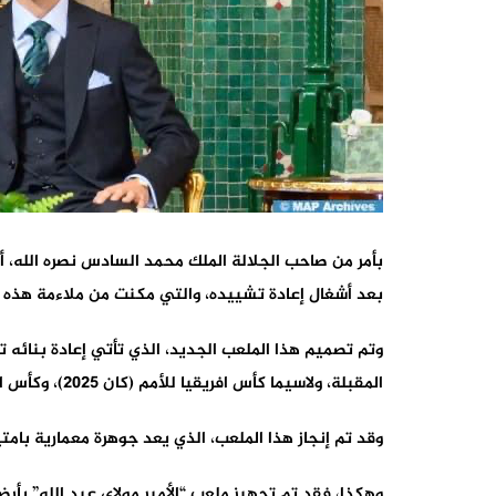
بأمر من صاحب الجلالة الملك محمد السادس نصره الله، أ
بعد أشغال إعادة تشييده، والتي مكنت من ملاءمة هذه البنية
وتم تصميم هذا الملعب الجديد، الذي تأتي إعادة بنائه 
المقبلة، ولاسيما كأس افريقيا للأمم (كان 2025)، وكأس العالم 2030، للاستجابة لمتطلبات المنافسات الرياضية رفيعة المستوى.
وقد تم إنجاز هذا الملعب، الذي يعد جوهرة معمارية بامتيا
وهكذا، فقد تم تجهيز ملعب “الأمير مولاي عبد الله” بأ