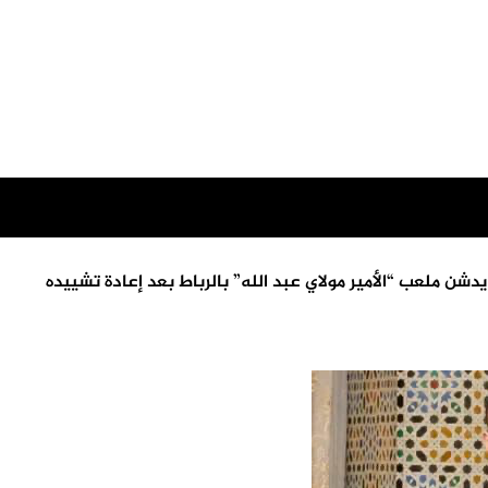
شن ملعب “الأمير مولاي عبد الله” بالرباط بعد إعادة تشييده