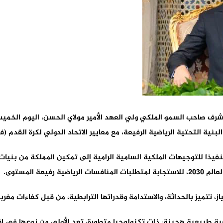
شرف صاحب السمو الملكي ولي العهد الأمير مولاي الحسن، اليوم الخميس 
 التحتية الرياضية الرفيعة، مع معايير الاتحاد الدولي لكرة القدم (فيفا) 0
تنفيذا للتوجيهات الملكية السامية الرامية إلى تمكين المملكة من بنيا
ز، تتميز بالحداثة، والاستدامة وقدراتها الترابطية، من قبل كفاءات مغربي
رضية طبيعية هجينة، ذات تكنولوجيا متطورة، تعد الأولى من نوعها في إ