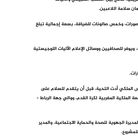
مان سلامة اللاعبين.
“الأمير مولاي عبد الله”، الذي تبلغ سعته الإجمالية 68 ألفا و700 مقعد، ثلاثة أنواع من فضاءات الضيافة. ويضم 110 مقصورات، وخمس صالونات للضيافة، بسعة إجمالية تبلغ
ويوفر للصحافيين ووسائل الإعلام الآليات اللوجيستية
رات.
س الملكي أدت التحية، قبل أن يتقدم للسلام على
معة الملكية المغربية لكرة القدم، ووالي جهة الرباط –
ديرة الجهوية للصحة والحماية الاجتماعية، والمدير
للمشروع.