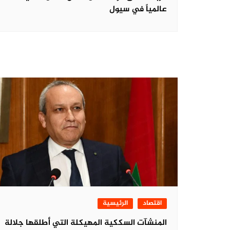
عالمياً في سيول
اقتصاد
الرئيسية
المنشآت السككية المهيكلة التي أطلقها جلالة