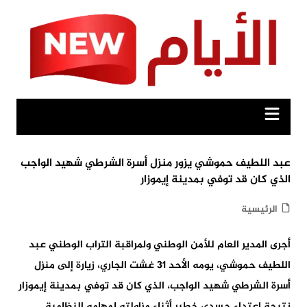
Ski
t
conten
عبد اللطيف حموشي يزور منزل أسرة الشرطي شهيد الواجب
الذي كان قد توفي بمدينة إيموزار
الرئيسية
أجرى المدير العام للأمن الوطني ولمراقبة التراب الوطني عبد
اللطيف حموشي، يومه الأحد 31 غشت الجاري، زيارة إلى منزل
أسرة الشرطي شهيد الواجب، الذي كان قد توفي بمدينة إيموزار
نتيجة اعتداء جسدي خطير أثناء مزاولته لمهامه النظامية.