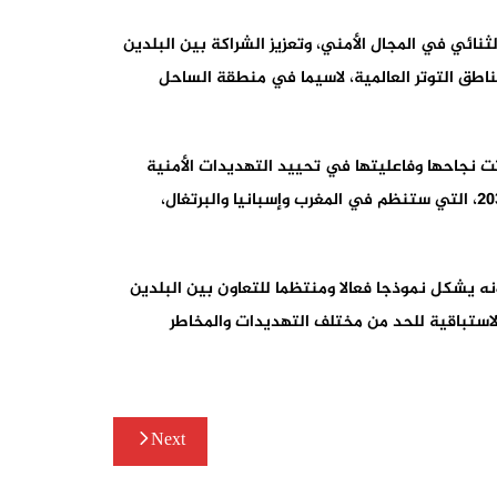
نائي في المجال الأمني، وتعزيز الشراكة بين البلدين
ناطق التوتر العالمية، لاسيما في منطقة الساحل
تت نجاحها وفاعليتها في تحييد التهديدات الأمنية
على المستويين الإقليمي والدولي، علاوة على مناقشة آليات التنسيق وتدعيم الجهود الثنائية لإنجاح منافسات كأس العالم 2030، التي ستنظم في المغرب وإسبانيا والبرتغال،
نه يشكل نموذجا فعالا ومنتظما للتعاون بين البلدين
لاستباقية للحد من مختلف التهديدات والمخاطر
Next