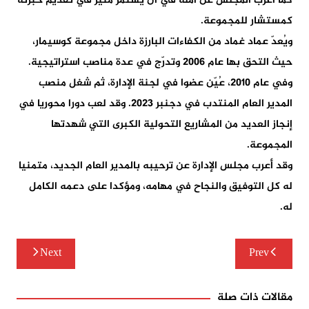
كما أعرب المجلس عن أمله في أن يستمر منير في تقديم خبرته
كمستشار للمجموعة.
ويُعدّ عماد غماد من الكفاءات البارزة داخل مجموعة كوسيمار،
حيث التحق بها عام 2006 وتدرّج في عدة مناصب استراتيجية.
وفي عام 2010، عُيّن عضوا في لجنة الإدارة، ثم شغل منصب
المدير العام المنتدب في دجنبر 2023. وقد لعب دورا محوريا في
إنجاز العديد من المشاريع التحولية الكبرى التي شهدتها
المجموعة.
وقد أعرب مجلس الإدارة عن ترحيبه بالمدير العام الجديد، متمنيا
له كل التوفيق والنجاح في مهامه، ومؤكدا على دعمه الكامل
له.
تصفّح
Next
Prev
المقالات
مقالات ذات صلة