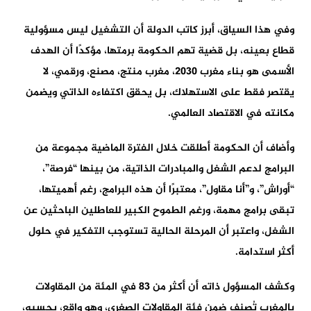
وفي هذا السياق، أبرز كاتب الدولة أن التشغيل ليس مسؤولية
قطاع بعينه، بل قضية تهم الحكومة برمتها، مؤكدًا أن الهدف
الأسمى هو بناء مغرب 2030، مغرب منتج، مصنع، ورقمي، لا
يقتصر فقط على الاستهلاك، بل يحقق اكتفاءه الذاتي ويضمن
مكانته في الاقتصاد العالمي.
وأضاف أن الحكومة أطلقت خلال الفترة الماضية مجموعة من
البرامج لدعم الشغل والمبادرات الذاتية، من بينها “فرصة”،
“أوراش”، و”أنا مقاول”، معتبرًا أن هذه البرامج، رغم أهميتها،
تبقى برامج مهمة، ورغم الطموح الكبير للعاطلين الباحثين عن
الشغل، واعتبر أن المرحلة الحالية تستوجب التفكير في حلول
أكثر استدامة.
وكشف المسؤول ذاته أن أكثر من 83 في المئة من المقاولات
بالمغرب تُصنف ضمن فئة المقاولات الصغرى، وهو واقع، بحسبه،