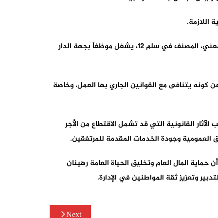
 اللازمة.
أوضح المرصد، في مراسلته الموقعة من طرف أمينه العام بوشعيب نجار، أنه توصل بعدة شكايات ومعطيات تفيد بأن الموظف المعني، المصنف في سلم 12، يشغل موظفاً بجهة الدار
عن كونه يتنافى مع القوانين الجاري بها العمل، وخاصة
يق إداري استعجالي في أجل لا يتجاوز 15 يوماً، مع إشراك المفتشية العامة للإدارة الترابية (IGAT)، وترتيب الآثار القانونية التي قد تشمل الاقتطاع من الأجر
فق العمومية وجودة الخدمات المقدمة للمرتفقين.
ن حماية المال العام وتخليق الحياة العامة رهينان
ير وتعزيز ثقة المواطنين في الإدارة.
Next