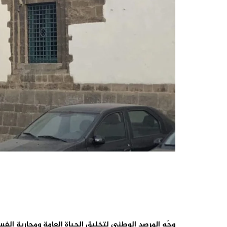
وجّه المرصد الوطني لتخليق الحياة العامة ومحاربة الفساد وحماية المال العام بالمغرب، بتاريخ 5