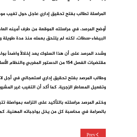
المراسلة تطالب بفتح تحقيق إداري عاجل حول تغيب موظف 
البيضاء–سطات، لكنه لم يلتحق بعمله منذ مدة طويلة ود
وشدد المرصد على أن هذا السلوك يعد إخلالاً واضحاً بوا
مقتضيات الفصل 154 من الدستور المغربي والنظام الأساسي العام للوظيفة العمومية.
وتفعيل المساطر الزجرية. كما أكد أن التغيب غير المشرو
وختم المرصد مراسلته بالتأكيد على التزامه بمواصلة تتبع
بالصرامة في محاسبة كل من يخل بواجباته المهنية. كما 
تصفّح
Prev