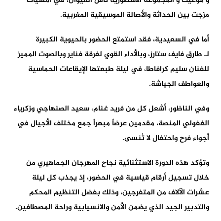
و
موغيث
و المجموعة الأسطورية
ناس الغيوان
، في أمسيات
مزجت بين الحداثة والأصالة الموسيقية المغربية.
أما في
السعيدية
، فقد استمتع الحضور بالحيوية الكبيرة
لـ
طارق فايف ستارز
، وبالأداء القوي لفرقة
فناير
وبالصوت المميز
للفنان
سليم كرافاطا
، في ليلة طبعتها الإيقاعات الحماسية
والعواطف الجياشة.
وفي
الناظور
، أشعل كل من
فريد غنام
،
سعيد الصنهاجي
و
زكرياء
الغفولي
المنصة، مقدمين عرضاً مبهراً جمع مختلف الأجيال في
أجواء فرح واحتفال لا تُنسى.
وتؤكد هذه الدورة الاستثنائية نجاح المهرجان الجماهيري من
خلال
تسجيل أرقام قياسية في الحضور
، إذ يجذب كل ليلة
عشرات الآلاف من المتفرجين، وذلك بفضل
التنظيم المحكم
والتدبير الجيد الذي يضمن الأمن والانسيابية وراحة المصطافين
.