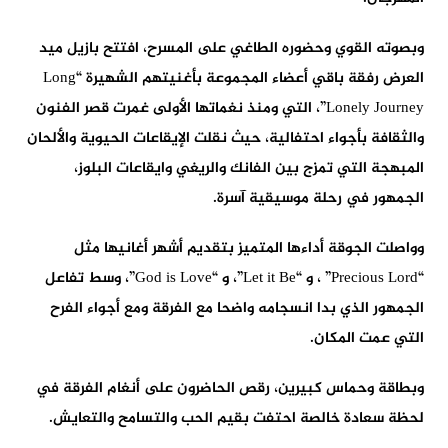
وبصوته القوي وحضوره الطاغي على المسرح، افتتح بازيل ميد
العرض رفقة باقي أعضاء المجموعة بأغنيتهم الشهيرة “Long
Lonely Journey”، التي ومنذ نغماتها الأولى غمرت قصر الفنون
والثقافة بأجواء احتفالية، حيث نقلت الإيقاعات الحيوية والألحان
المبهجة التي تمزج بين الفانك والريغي وايقاعات البلوز،
الجمهور في رحلة موسيقية آسرة.
وواصلت الجوقة أداءها المتميز بتقديم أشهر أغانيها مثل
“Precious Lord” ، و “Let it Be”، و “God is Love”، وسط تفاعل
الجمهور الذي بدا انسجامه واضحا مع الفرقة ومع أجواء الفرح
التي عمت المكان.
وبطاقة وحماس كبيرين، رقص الحاضرون على أنغام الفرقة في
لحظة سعادة خالصة احتفت بقيم الحب والتسامح والتعايش.