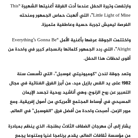
وارتفعت وتيرة الحفل عندما أدت الفرقة أغنيتها الشهيرة “This
Little Light of Mine”، التي ألهبت حماس الجمهور ومنحته
الفرصة ليعيش تجربة حسية وعاطفية متميزة.
واختتمت الجوقة عرضها بأغنية الأمل “Everything’s Gonna Be
Alright”، التي ردد الجمهور كلماتها بانسجام كبير في واحدة من
أقوى لحظات هذا الحفل.
وتعد جوقة لندن “كوميونيتي غوسبل”، التي تأسست سنة
1982 على يد القس بازيل ميد، من أبرز الفرق الغنائية في مجال
التعبير عن روح الزنوج، وهي أناشيد روحية تجسد الإيمان
المسيحي في أوساط المجتمع الأمريكي من أصول إفريقية. ومع
مرور الزمن، أصبحت واحدة من أفضل فرق “الغوسبل” في العالم.
يشار إلى أن مهرجان الضفاف الثلاث بطنجة، الذي ينظم بمبادرة
من مؤسسة ثقافات العالم، يقدم برنامجا غنيا ومتنوعا يجمع