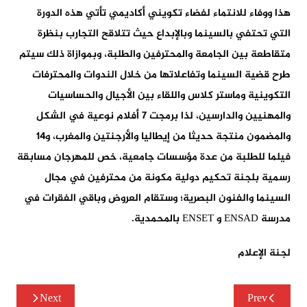
هذا ووفاء للانتماء لفضاء تكويني أكاديمي تأتي هذه الدورة
التي تحتفي بالسينما وبالإبداع حيث تتلاقح التجارب بنظرة
متقاطعة بين الجامعة والمحترفين والطلبة، وبموازاة ذلك سيتم
طرح قضية السينما وتفاعلاتها من خلال الندوات والمحترفات
التكوينية وماستر كلاس واللقاء بين الأجيال والحساسيات
والمهنيين والدارسين، لذا برمجت 7 أفلام نوعية في الشكل
والمضمون منتجة حديثا من إيطاليا والأرجنتين والمغرب، و14
فيلما للطلبة من عدة مؤسسات جامعية، خص للمهرجان مسابقة
رسمية بلجنة تحكيم دولية مكونة من محترفين في مجال
السينما والفنون البصرية؛ وستقام العروض وباقي الفقرات في
مدرسة ENSAD و ENSET بالمحمدية.
لجنة الإعلام
تصفّح
Next
Prev