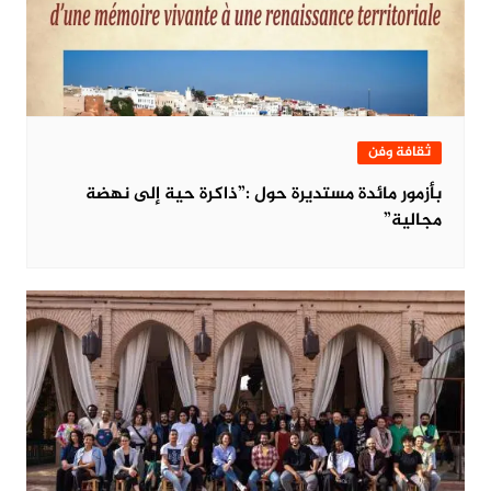
ثقافة وفن
بأزمور مائدة مستديرة حول :”ذاكرة حية إلى نهضة
مجالية”