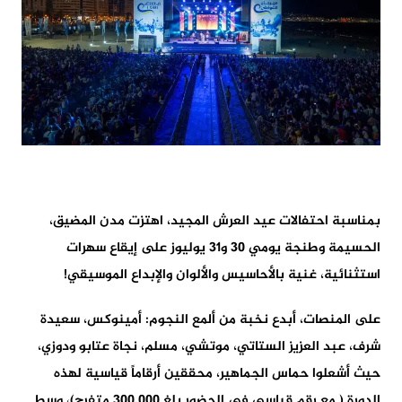
بمناسبة احتفالات عيد العرش المجيد، اهتزت مدن المضيق،
الحسيمة وطنجة يومي 30 و31 يوليوز على إيقاع سهرات
استثنائية، غنية بالأحاسيس والألوان والإبداع الموسيقي!
على المنصات، أبدع نخبة من ألمع النجوم: أمينوكس، سعيدة
شرف، عبد العزيز الستاتي، موتشي، مسلم، نجاة عتابو ودوزي،
حيث أشعلوا حماس الجماهير، محققين أرقاماً قياسية لهذه
الدورة ( مع رقم قياسي في الحضور بلغ 300.000 متفرج)، وسط