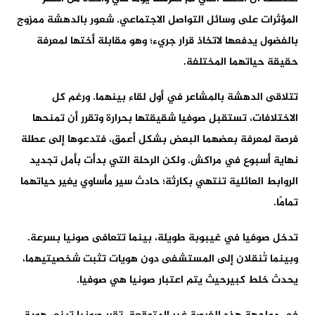
المؤثرات على وسائل التواصل الاجتماعي. شعور بالدهشة ممزوج
بالفضول يدفعها لاتخاذ قرار جريء؛ وهو مقابلة أختها لمعرفة
حقيقة حياتهما المختلفة.
تتلاقى الدهشة بالمشاعر في أول لقاء بينهما. ورغم كل
الاختلافات، تستقبل صوفيا شقيقتها بحرارة وتقرر أن تمنحها
فرصة لمعرفة بعضهما البعض بشكل أعمق، فتدعوها إلى عطلة
نهاية أسبوع في مراكش. ولكن الرحلة التي بدأت بأمل تجديد
الروابط العائلية تنتهي بكارثة؛ حادث سير مأساوي يغير حياتهما
تمامًا.
تدخل صوفيا في غيبوبة طويلة، بينما تتعافى صونيا بسرعة.
وبينما تُنقلان إلى المستشفى دون هويات تثبت شخصيتيهما،
يحدث خلط كبيرحيث يتم اعتبار صونيا هي صوفيا.