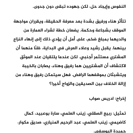
النفوس وإيجاد حل، لكن جهوده تبقى دون جدوى.
تتأثر هناء ورفيق بشدة بعد معرفة الحقيقة، ويقرران مواجهة
الموقف بشجاعة وحكمة. يضعان خطة لشراء العمارة من
والديهما بمبلغ ضخم، على أمل أن يؤدي ذلك إلى إنهاء النزاع
بينهما. يقبل رشيد وعلاء العرض في البداية، ظنًا منهما أن
المشتري مستثمر أجنبي. لكن عندما يلتقيان عند الموثق
لاكتشاف أن المشتريين هما رفيق وهناء، يصابان بالخيبة
ويتشبثان بموقفهما الرافض. فهل سيتمكن رفيق وهناء من
إزالة الخلاف بين الصديقين والزواج أخيرا؟
إخراج: ادريس صواب
تمثيل: ربيع الصقلي، زينب العلمي، سارة بوعبيد، كمال
كاضيمي، زينب العلمي، عبد الرحيم المنياري، صديق مكوار،
حميدة اليوسفي.