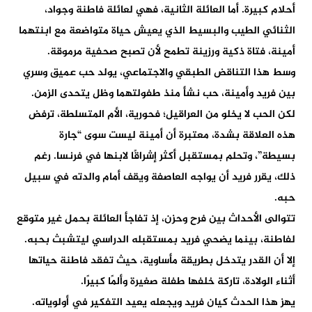
أحلام كبيرة. أما العائلة الثانية، فهي لعائلة فاطنة وجواد،
الثنائي الطيب والبسيط الذي يعيش حياة متواضعة مع ابنتهما
أمينة، فتاة ذكية ورزينة تطمح لأن تصبح صحفية مرموقة.
وسط هذا التناقض الطبقي والاجتماعي، يولد حب عميق وسري
بين فريد وأمينة، حب نشأ منذ طفولتهما وظل يتحدى الزمن.
لكن الحب لا يخلو من العراقيل؛ فحورية، الأم المتسلطة، ترفض
هذه العلاقة بشدة، معتبرة أن أمينة ليست سوى “جارة
بسيطة”، وتحلم بمستقبل أكثر إشراقًا لابنها في فرنسا. رغم
ذلك، يقرر فريد أن يواجه العاصفة ويقف أمام والدته في سبيل
حبه.
تتوالى الأحداث بين فرح وحزن، إذ تفاجأ العائلة بحمل غير متوقع
لفاطنة، بينما يضحي فريد بمستقبله الدراسي ليتشبث بحبه.
إلا أن القدر يتدخل بطريقة مأساوية، حيث تفقد فاطنة حياتها
أثناء الولادة، تاركة خلفها طفلة صغيرة وألمًا كبيرًا.
يهز هذا الحدث كيان فريد ويجعله يعيد التفكير في أولوياته.