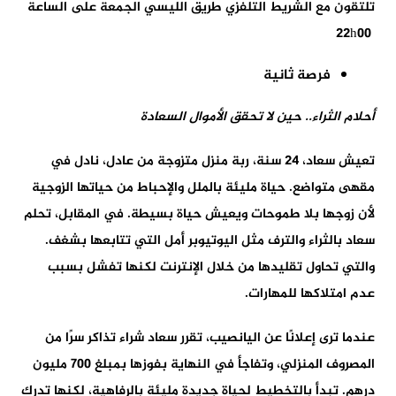
تلتقون مع الشريط التلفزي طريق الليسي الجمعة على الساعة
22h00
فرصة ثانية
أحلام الثراء
..
حين لا تحقق الأموال السعادة
تعيش سعاد، 24 سنة، ربة منزل متزوجة من عادل، نادل في
مقهى متواضع. حياة مليئة بالملل والإحباط من حياتها الزوجية
لأن زوجها بلا طموحات ويعيش حياة بسيطة. في المقابل، تحلم
سعاد بالثراء والترف مثل اليوتيوبر أمل التي تتابعها بشغف.
والتي تحاول تقليدها من خلال الإنترنت لكنها تفشل بسبب
عدم امتلاكها للمهارات.
عندما ترى إعلانًا عن اليانصيب، تقرر سعاد شراء تذاكر سرًا من
المصروف المنزلي، وتفاجأ في النهاية بفوزها بمبلغ 700 مليون
درهم. تبدأ بالتخطيط لحياة جديدة مليئة بالرفاهية، لكنها تدرك