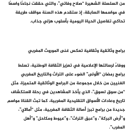
من السلسلة الشهيرة “صلاح وفاتي”، والتي حققت نجاحًا واسعًا
في مواسمها السابقة، إذ ستقدم هذه السنة مواقف طريفة
تحاكي تفاصيل الحياة اليومية بأسلوب هزلي جذاب.
برامج وثائقية وثقافية تعكس غنى الموروث المغربي
ووفاءً لرسالتها الإعلامية في تعزيز الثقافة الوطنية، تسلط
برامج رمضان “الأولى” الضوء على التراث والتاريخ المغربي
الغنيين من خلال مجموعة من البرامج الوثائقية المتميزة، مثل
“من سوق لسوق”، الذي يأخذ المشاهدين في رحلة لاستكشاف
تاريخ وعادات الأسواق التقليدية المغربية، كما تبث القناة مواسم
جديدة من برامج تبرز أصالة الثقافة المغربية، مثل “أمالاي”،
و”أرض البركة”، و”عبق التراث”، و”عيوط ومكاحل” و”أهل
المغرب”.