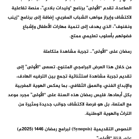
الصاعدة، تقدم “الأولى” برنامج “وليدات بلادي”، منصة تفاعلية
لاكتشاف وإبراز مواهب الشباب المغربي، إضافة إلى برنامج “زينب
ونفنوف”، الذي يهدف إلى تنمية مهارات الأطفال وإشباع
فضولهم بأسلوب تعليمي ممتع.
رمضان على “الأولى”.. تجربة مشاهدة متكاملة
من خلال هذا العرض البرامجي المتنوع، تسعى “الأولى” إلى
تقديم تجربة مشاهدة استثنائية تجمع بين الترفيه الهادف،
والإبداع الفني، والعمق الثقافي، بما يعكس الهوية المغربية
بكل أبعادها. فليس رمضان هذه السنة على “الأولى” مجرد موعد
مع المتعة، بل هو فرصة لاكتشاف جوانب جديدة ومثيرة من
التراث والهوية الوطنية.
النصوص التقديمية (
Synopsis
) لبرامج رمضان 1446 (2025م)
على قناة “الأولى”