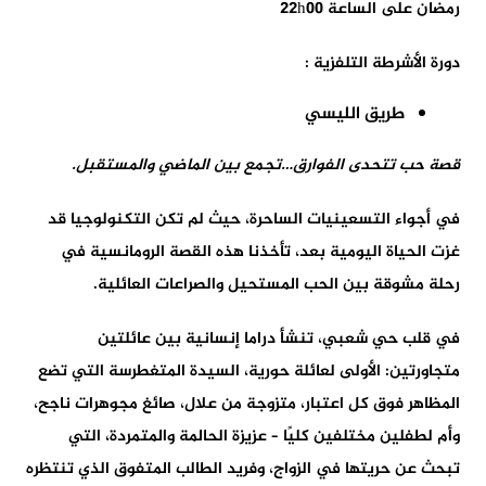
رمضان على الساعة 22h00
دورة الأشرطة التلفزية :
طريق الليسي
قصة حب تتحدى الفوارق
…
تجمع بين الماضي والمستقبل
.
في أجواء التسعينيات الساحرة، حيث لم تكن التكنولوجيا قد
غزت الحياة اليومية بعد، تأخذنا هذه القصة الرومانسية في
رحلة مشوقة بين الحب المستحيل والصراعات العائلية.
في قلب حي شعبي، تنشأ دراما إنسانية بين عائلتين
متجاورتين: الأولى لعائلة حورية، السيدة المتغطرسة التي تضع
المظاهر فوق كل اعتبار، متزوجة من علال، صائغ مجوهرات ناجح،
وأم لطفلين مختلفين كليًا – عزيزة الحالمة والمتمردة، التي
تبحث عن حريتها في الزواج، وفريد الطالب المتفوق الذي تنتظره