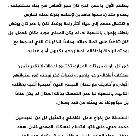
بطلهم الأول، با عمر، الذي كان حجر الأساس في بناء مستقبلهم.
بحب وامتنان، سعوا جاهدين لإقناعه بترك عمله كحارس
والانتقال معهم إلى حياة أكثر راحة ورغدًا. لكن با عمر كان يرفض
بلطف وإصرار. بالنسبة له، لم يكن المبنى مجرد مكان للعمل، بل
كان شاهدًا على قصة حياته، وملاذًا للذكريات التي نسجها مع
زوجته الراحلة وأطفاله الصغار وهم يكبرون أمام عينيه.
في كل زاوية من تلك العمارة، تختبئ لحظات لا تُقدر بثمن:
ضحكات أطفاله وهم يلعبون، نظرات فخر زوجته في سنواتهم
الأولى، وأحاديثه مع سكان المبنى الذين أصبحوا أشبه بعائلته
الثانية. بالنسبة لبا عمر، التمسك بذلك المكان لم يكن عنادًا،
بل حبًا ووفاءً لما يمثله من قيم ومعانٍ.
السلسلة من إخراج عادل الفاضلي و تمثيل كل من المبدعين
محمد خيي، منى فتو، ابتسام تيسكت، المهدي فلان، سعد