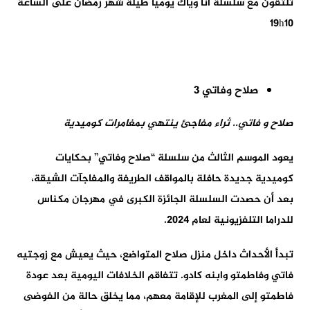
تلتقون مع سلسلة أنا وياك يوميا طيلة شهر رمضان على الساعة
19h10
صلاح وفاتي
3
صلاح و فاتي.. ثراء مفاجئ ينتهي بمغامرات كوميدية
يعود الموسم الثالث من سلسلة “صلاح وفاتي” بحكايات
كوميدية جديدة حافلة بالمواقف الطريفة والمفاجآت الشيقة،
بعد أن حصدت السلسلة الجائزة الكبرى في مهرجان مكناس
للدراما التلفزيونية لعام 2024.
تبدأ الأحداث داخل منزل صلاح المتواضع، حيث يعيش مع زوجتيه
فاتي وفاطمتو وابنه كادو. تتفاقم الخلافات اليومية بعد عودة
فاطمتو إلى المغرب للإقامة معهم، مما يخلق حالة من الفوضى