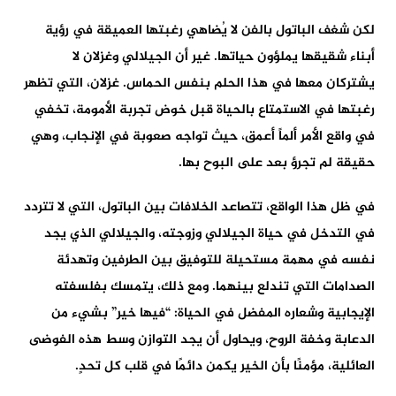
لكن شغف الباتول بالفن لا يُضاهي رغبتها العميقة في رؤية
أبناء شقيقها يملؤون حياتها. غير أن الجيلالي وغزلان لا
يشتركان معها في هذا الحلم بنفس الحماس. غزلان، التي تظهر
رغبتها في الاستمتاع بالحياة قبل خوض تجربة الأمومة، تخفي
في واقع الأمر ألماً أعمق، حيث تواجه صعوبة في الإنجاب، وهي
حقيقة لم تجرؤ بعد على البوح بها.
في ظل هذا الواقع، تتصاعد الخلافات بين الباتول، التي لا تتردد
في التدخل في حياة الجيلالي وزوجته، والجيلالي الذي يجد
نفسه في مهمة مستحيلة للتوفيق بين الطرفين وتهدئة
الصدامات التي تندلع بينهما. ومع ذلك، يتمسك بفلسفته
الإيجابية وشعاره المفضل في الحياة: “فيها خير” بشيء من
الدعابة وخفة الروح، ويحاول أن يجد التوازن وسط هذه الفوضى
العائلية، مؤمنًا بأن الخير يكمن دائمًا في قلب كل تحدٍ.