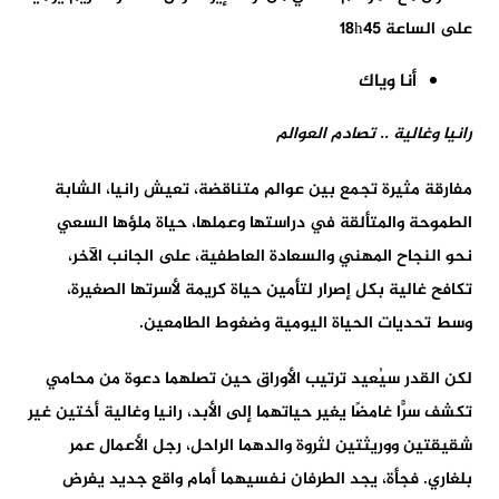
على الساعة 18h45
أنا وياك
رانيا وغالية
..
تصادم العوالم
مفارقة مثيرة تجمع بين عوالم متناقضة، تعيش رانيا، الشابة
الطموحة والمتألقة في دراستها وعملها، حياة ملؤها السعي
نحو النجاح المهني والسعادة العاطفية، على الجانب الآخر،
تكافح غالية بكل إصرار لتأمين حياة كريمة لأسرتها الصغيرة،
وسط تحديات الحياة اليومية وضغوط الطامعين.
لكن القدر سيُعيد ترتيب الأوراق حين تصلهما دعوة من محامي
تكشف سرًّا غامضًا يغير حياتهما إلى الأبد، رانيا وغالية أختين غير
شقيقتين ووريثتين لثروة والدهما الراحل، رجل الأعمال عمر
بلغاري. فجأة، يجد الطرفان نفسيهما أمام واقع جديد يفرض