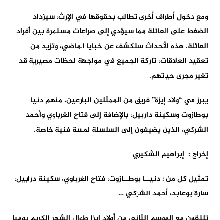
ومع دخول أطراف أخرى تطالب بحقوقها في الإرث، سيزداد
الضغط على العائلة مما سيؤدي إلى صراعات مستمرة بين أفراد
العائلة. هذه الأحداث ستكشف عن خبايا الماضي، وتزيد من
تعقيد العلاقات، تاركة الجميع في مواجهة لحظات مصيرية قد
تغير مجرى حياتهم.
يبرز في “ولاد إيزة” فريق من الممثلين البارعين، منهم دنيا
بوطازوت وسكينة داربيل، بالإضافة إلى فتاح الغرباوي وأحمد
الشركي، الذين يضيفون إلى السلسلة لمسة فنية خاصة.
إخراج : إبراهيم الشكيري
تمثيل كل من : دنيــا بوطــازوت، فتاح الغرباوي، سكينة درابيل،
سارة بوعابد، أحمد الشركي …
تلتقون مع الموسم الثاني من أولاد إيزا طوال الشهر الكريم يوميا