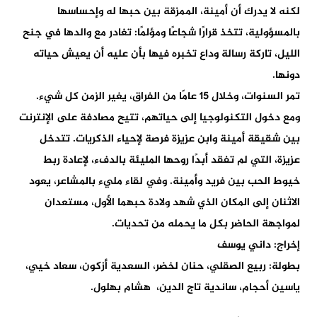
لكنه لا يدرك أن أمينة، الممزقة بين حبها له وإحساسها
بالمسؤولية، تتخذ قرارًا شجاعًا ومؤلمًا: تغادر مع والدها في جنح
الليل، تاركة رسالة وداع تخبره فيها بأن عليه أن يعيش حياته
دونها.
تمر السنوات، وخلال 15 عامًا من الفراق، يغير الزمن كل شيء.
ومع دخول التكنولوجيا إلى حياتهم، تتيح مصادفة على الإنترنت
بين شقيقة أمينة وابن عزيزة فرصة لإحياء الذكريات. تتدخل
عزيزة، التي لم تفقد أبدًا روحها المليئة بالدفء، لإعادة ربط
خيوط الحب بين فريد وأمينة. وفي لقاء مليء بالمشاعر، يعود
الاثنان إلى المكان الذي شهد ولادة حبهما الأول، مستعدان
لمواجهة الحاضر بكل ما يحمله من تحديات.
إخراج: داني يوسف
بطولة: ربيع الصقلي، حنان لخضر، السعدية أزكون، سعاد خيي،
ياسين أحجام، ساندية تاج الدين، هشام بهلول.