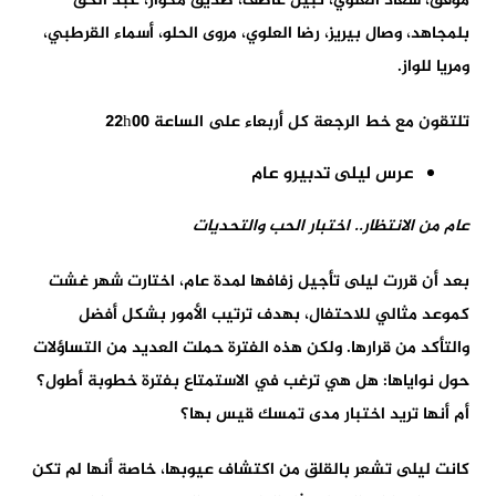
موفق، سعاد العلوي، نبيل عاطف، صديق مكوار، عبد الحق
بلمجاهد، وصال بيريز، رضا العلوي، مروى الحلو، أسماء القرطبي،
ومريا للواز.
تلتقون مع خط الرجعة كل أربعاء على الساعة 22h00
عرس ليلى تدبيرو عام
عام من الانتظار
..
اختبار الحب والتحديات
بعد أن قررت ليلى تأجيل زفافها لمدة عام، اختارت شهر غشت
كموعد مثالي للاحتفال، بهدف ترتيب الأمور بشكل أفضل
والتأكد من قرارها. ولكن هذه الفترة حملت العديد من التساؤلات
حول نواياها: هل هي ترغب في الاستمتاع بفترة خطوبة أطول؟
أم أنها تريد اختبار مدى تمسك قيس بها؟
كانت ليلى تشعر بالقلق من اكتشاف عيوبها، خاصة أنها لم تكن