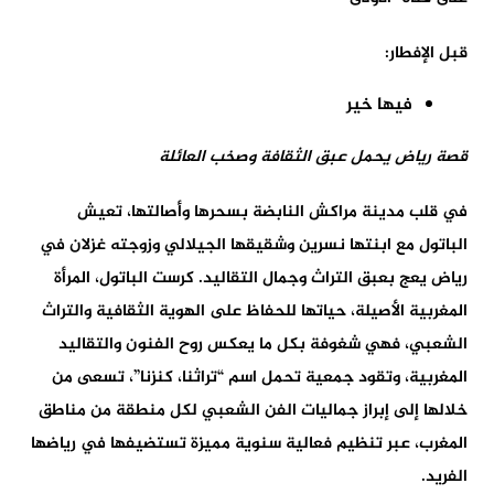
قبل الإفطار:
فيها خير
قصة رياض يحمل عبق الثقافة وصخب العائلة
في قلب مدينة مراكش النابضة بسحرها وأصالتها، تعيش
الباتول مع ابنتها نسرين وشقيقها الجيلالي وزوجته غزلان في
رياض يعج بعبق التراث وجمال التقاليد. كرست الباتول، المرأة
المغربية الأصيلة، حياتها للحفاظ على الهوية الثقافية والتراث
الشعبي، فهي شغوفة بكل ما يعكس روح الفنون والتقاليد
المغربية، وتقود جمعية تحمل اسم “تراثنا، كنزنا”، تسعى من
خلالها إلى إبراز جماليات الفن الشعبي لكل منطقة من مناطق
المغرب، عبر تنظيم فعالية سنوية مميزة تستضيفها في رياضها
الفريد.