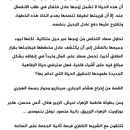
أن هذه الحياة لا تشمل زوجها عادل فتفكر في طلب الانفصال
عنه، إلا أن قريبتها لطيفة تنصحها بعدم اتخاذ هذه الخطوة،
وتقترح عليها دفع عادل للرحيل بنفسه.
تحاول سعاد التخلص من زوجها عبر حيل متتالية. لكنها تبوء
جميعها بالفشل إلى أن يكتشف عادل مخططها فيفاجئها بقرار
الطلاق أخيرا، تحصل سعاد على المال وتبدأ في إنفاقه بشكل
مبالغ فيه على أشياء فاخرة، فهل سترضي حياة الرفاهية
الجديدة طموحها لتحقيق الحياة التي تحلم بها؟
القصة من إخراج هشام الجباري، سيناريو وحوار بسمة الهجري
ومن بطولة فاطمة الزهراء لحرش، الزبير هلال، أنس محسن، هاجر
بوزاويت، الزهراء الزرييق، رانية منصور، نوفل بنموسى …
تلتقون مع الشريط التلفزي فرصة ثانية الجمعة على الساعة