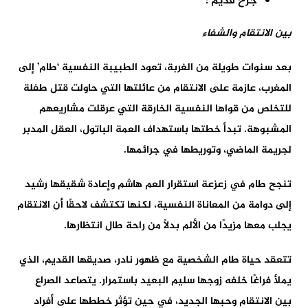
جرح قديم :
بين الانتقام والشفاء
بعد سنوات طويلة من الغربة، تعود الطبيبة النفسية ‘طام’ إلى
المغرب، عازمة على الانتقام من عائلتها التي حاولت قتل طفلة
للتخلص من قواها النفسية الخارقة التي عرقلت مشاريعهم
المشبوهة. تبدأ خطتها باستهداف العمة الباتول، العقل المدبر
لجريمة الماضي، وتوريطها في جرائمها.
تنجح طام في زعزعة استقرار العم هاشم وإعادة شقيقها رشيد
إلى دوامة من المعاناة النفسية، لكنها تكتشف لاحقًا أن الانتقام
يجلب معها مزيدًا من الألم بدلًا من راحة طال انتظارها.
تتعقد حياة طام الشخصية مع ظهور نادر، صديقها القديم، الذي
يملأ فراغًا خلفه زوجها سليم البعيد باستمرار. يتصاعد الصراع
بين الانتقام وحبها الجديد، في حين تؤثر خططها على أفراد