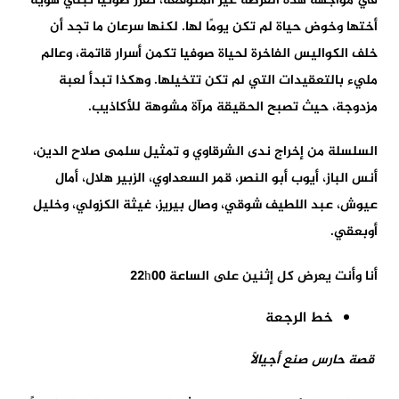
في مواجهة هذه الفرصة غير المتوقعة، تقرر صونيا تبني هوية
أختها وخوض حياة لم تكن يومًا لها. لكنها سرعان ما تجد أن
خلف الكواليس الفاخرة لحياة صوفيا تكمن أسرار قاتمة، وعالم
مليء بالتعقيدات التي لم تكن تتخيلها. وهكذا تبدأ لعبة
مزدوجة، حيث تصبح الحقيقة مرآة مشوهة للأكاذيب.
السلسلة من إخراج ندى الشرقاوي و تمثيل سلمى صلاح الدين،
أنس الباز، أيوب أبو النصر، قمر السعداوي، الزبير هلال، أمال
عيوش، عبد اللطيف شوقي، وصال بيريز، غيثة الكزولي، وخليل
أوبعقي.
أنا وأنت يعرض كل إثنين على الساعة 22h00
خط الرجعة
قصة حارس صنع أجيالاً