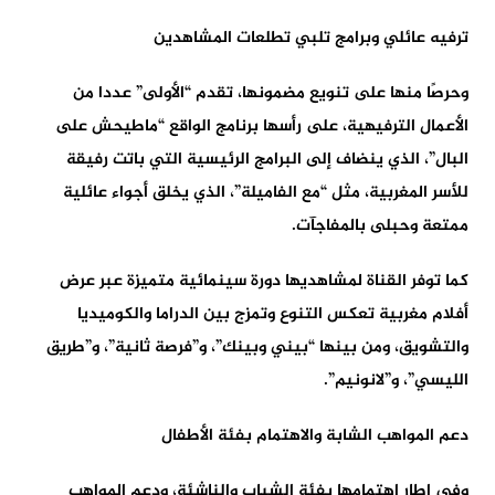
ترفيه عائلي وبرامج تلبي تطلعات المشاهدين
وحرصًا منها على تنويع مضمونها، تقدم “الأولى” عددا من
الأعمال الترفيهية، على رأسها برنامج الواقع “ماطيحش على
البال”، الذي ينضاف إلى البرامج الرئيسية التي باتت رفيقة
للأسر المغربية، مثل “مع الفاميلة”، الذي يخلق أجواء عائلية
ممتعة وحبلى بالمفاجآت.
كما توفر القناة لمشاهديها دورة سينمائية متميزة عبر عرض
أفلام مغربية تعكس التنوع وتمزج بين الدراما والكوميديا
والتشويق، ومن بينها “بيني وبينك”، و”فرصة ثانية”، و”طريق
الليسي”، و”لانونيم”.
دعم المواهب الشابة والاهتمام بفئة الأطفال
وفي إطار اهتمامها بفئة الشباب والناشئة، ودعم المواهب