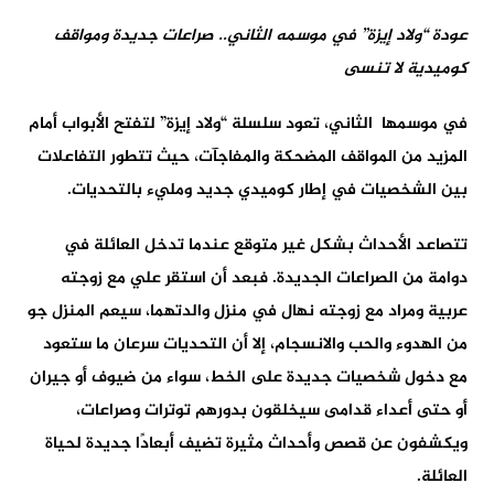
عودة “ولاد إيزة” في موسمه الثاني
..
صراعات جديدة ومواقف
كوميدية لا تنسى
في موسمها الثاني، تعود سلسلة “ولاد إيزة” لتفتح الأبواب أمام
المزيد من المواقف المضحكة والمفاجآت، حيث تتطور التفاعلات
بين الشخصيات في إطار كوميدي جديد ومليء بالتحديات.
تتصاعد الأحداث بشكل غير متوقع عندما تدخل العائلة في
دوامة من الصراعات الجديدة. فبعد أن استقر علي مع زوجته
عربية ومراد مع زوجته نهال في منزل والدتهما، سيعم المنزل جو
من الهدوء والحب والانسجام، إلا أن التحديات سرعان ما ستعود
مع دخول شخصيات جديدة على الخط، سواء من ضيوف أو جيران
أو حتى أعداء قدامى سيخلقون بدورهم توترات وصراعات،
ويكشفون عن قصص وأحداث مثيرة تضيف أبعادًا جديدة لحياة
العائلة.