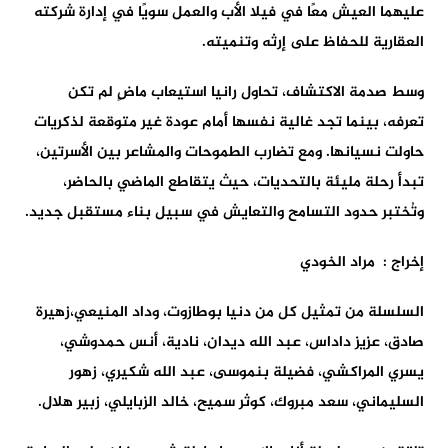
عليهما العيش معًا في فيلا الأب والعمل سويًا في إدارة شركته
العقارية للحفاظ على إرثه وتنميته.
وسط صدمة الاكتشاف، تحاول رانيا استيعاب ماضٍ لم تكن
تعرفه، بينما تجد غالية نفسها أمام عودة غير متوقعة لذكريات
حاولت نسيانها. ومع تضارب الطموحات والمشاعر بين الأسرتين،
تبدأ رحلة مليئة بالتحديات، حيث يتقاطع الماضي بالحاضر،
وتُختبر حدود التسامح والتعايش في سبيل بناء مستقبل جديد.
إخراج : مراد الخودي
السلسلة من تمثيل كل من دنيا بوطازوت، وداد المنيعي،زهيرة
صادق، عزيز داداس، عبد الله ديدان، نادية، أنس حمدوشي،
يسري المراكشي، فضيلة بنموسى، عبد الله شكيري، زهور
السليماني، سعد مبروك، كوثر سميح، خالد الزبايلي، زبير هلال.