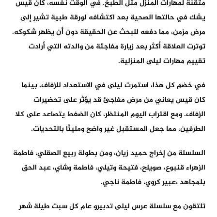
متقنة لمهارات المنزل مثل الطبخ. في الوقت نفسه، كان قيس
يشك في حالتها الصحية بعد اكتشافه لورقة طبية تشير إلى
مرض مزمن، مما دفعه للبحث عن الحقيقة دون أن يظهر شكوكه.
توترت العلاقة أكثر بعد زيارة مفاجئة من والدته التي أرادت
تقييم مهارات ليلى المنزلية.
في خضم كل هذا، استمرت ليلى في الاستعداد للزفاف، بينما
كان قيس يعاني من مرض مفاجئ قد يؤثر على تحضيرات
الزفاف. ومع اقتراب اليوم المنتظر، كان الضغط يتصاعد على كلا
الطرفين، مما جعل المستقبل غير واضح ومليئًا بالتحديات.
السلسلة من إخراج حميد زيان، ومن بطولة ربيع الصقلي، فاطمة
الزهراء قنبوع، صويلح، فتيحة وتيلي، فاطمة وشاي، عبد الحق
بلمجاهد ،عبير كروي، فاطمة ناجي.
تلتقون مع سلسلة عرس ليلى تدبيرو عام كل سبت طيلة شهر