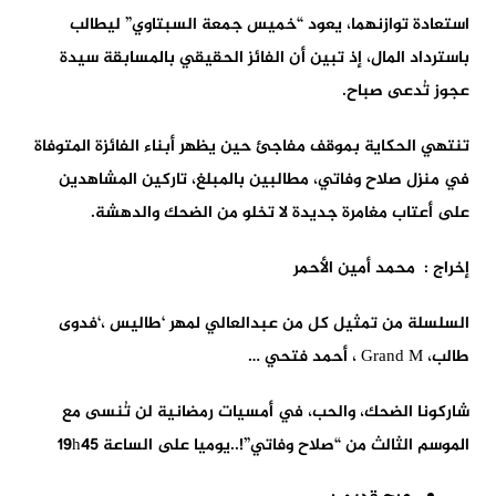
استعادة توازنهما، يعود “خميس جمعة السبتاوي” ليطالب
باسترداد المال، إذ تبين أن الفائز الحقيقي بالمسابقة سيدة
عجوز تُدعى صباح.
تنتهي الحكاية بموقف مفاجئ حين يظهر أبناء الفائزة المتوفاة
في منزل صلاح وفاتي، مطالبين بالمبلغ، تاركين المشاهدين
على أعتاب مغامرة جديدة لا تخلو من الضحك والدهشة.
إخراج : محمد أمين الأحمر
السلسلة من تمثيل كل من عبدالعالي لمهر ‘طاليس ،‘فدوى
طالب، Grand M ، أحمد فتحي …
شاركونا الضحك، والحب، في أمسيات رمضانية لن تُنسى مع
الموسم الثالث من “صلاح وفاتي”!..يوميا على الساعة 19h45