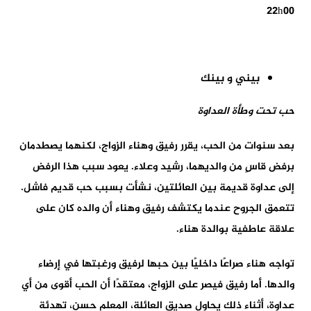
22h00
بيني و بينك
حب تحت وطأة العداوة
بعد سنوات من الحب، يقرر رفيق وهناء الزواج، لكنهما يصطدمان
برفض قاسٍ من والديهما، رشيد وعلاء. يعود سبب هذا الرفض
إلى عداوة قديمة بين العائلتين، نشأت بسبب حب قديم فاشل.
تتعمق الجروح عندما يكتشف رفيق وهناء أن والده كان على
علاقة عاطفية بوالدة هناء.
تواجه هناء صراعًا داخليًا بين حبها لرفيق ورغبتها في إرضاء
والدها. أما رفيق فيصر على الزواج، معتقدًا أن الحب أقوى من أي
عداوة، أثناء ذلك يحاول صديق العائلة، المعلم حسن، تهدئة