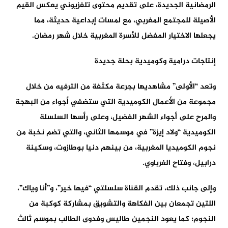
الرمضانية الجديدة، على تقديم محتوى تلفزيوني يعكس القيم
الأصيلة للمجتمع المغربي، مع لمسات إبداعية حديثة، مما
يجعلها الاختيار المفضل للأسرة المغربية خلال شهر رمضان.
إنتاجات درامية وكوميدية بحلة جديدة
وتعد “الأولى” مشاهديها بجرعة مكثفة من الترفيه من خلال
مجموعة من الأعمال الكوميدية التي ستضفي أجواء من البهجة
والمرح على أجواء الشهر الفضيل، وعلى رأسها السلسلة
الكوميدية “ولاد إيزة” في موسمها الثاني، والتي تضم نخبة من
نجوم الكوميديا المغربية، من بينهم دنيا بوطازوت، وسكينة
درابيل، وفتاح الغرباوي.
وإلى جانب ذلك، تقدم القناة سلسلتي “فيها خير”، و”أنا وياك”،
اللتين تجمعان بين الفكاهة والتشويق بمشاركة كوكبة من
النجوم؛ كما يعود النجمين طاليس وفدوى الطالب بموسم ثالث