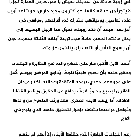
في زاوية هادئة من المدينة، يعيش با عمر، حارس العمارة كجزءًا
لا يتجزأ من حياة سكانها. هو أكثر من مجرد حارس؛ هو شاهد أمين
على تفاصيل يومياتهم، مشارك في أفراحهم ومواسي في
أحزانهم. فبعد أن فقد زوجته، تحوّل هذا الرجل البسيط إلى
بطل عائلته الصغير، حاملاً عبء تربية أبنائه الثلاثة بمفرده، دون
أن يسمح لليأس أو التعب بأن ينالا من عزيمته.
أحمد، الابن الأكبر، سار على خطى والده في المثابرة والاجتهاد،
وحقق حلمه بأن يصبح طبيبًا ناجحًا، يُداوي المرضى ويرسم الأمل
على وجوههم. مهدي، بروحه المتقدة وعدالته، اختار ميدان
القانون ليصبح محاميًا لامعًا، يدافع عن الحقوق ويناصر القضايا
العادلة. أما زينب، الابنة الصغرى، فقد ورثت الطموح من والدها
وتُواصل دراستها بشغف وإصرار لتحقيق حلمها الذي يلوح في
الأفق.
رغم النجاحات الباهرة التي حققها الأبناء، إلا أنهم لم ينسوا