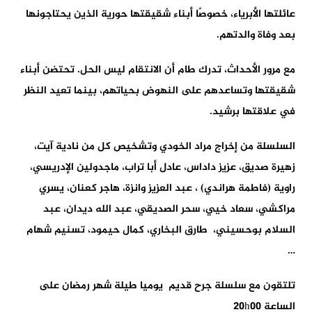
عائلتها الأبرياء، خصوصًا أبناء شقيقتها حورية الذين يحتاجونها
بعد وفاة والدتهم.
مع مرور الأحداث، تدرك طام أن الانتقام ليس الحل. تحتضن أبناء
شقيقتها وتساعدهم على النهوض بحياتهم، بينما تعيد النظر
في علاقتها برشيد.
السلسلة من إخراج مراد الخودي وتشخيص كل من نادية آيت،
زهيرة صديق، عزيز داداس، عادل أبا تراب، ماجدولين الإدريسي،
راوية (فاطمة هراندي) ، عبد العزيز وانزة، هاجر كعنان، يسري
مراكشي، سعاد خيي، سحر الصديقي، عبد الله ديدان، عبد
السلام بوحسيني، طارق البخاري، كمال حيمود، تسنيم شهام
…
تلتقون مع سلسلة جرح قديم يوميا طيلة شهر رمضان على
الساعة 20h00