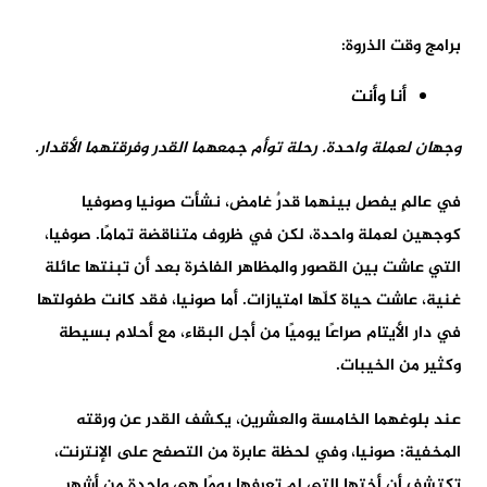
برامج وقت الذروة:
أنا وأنت
وجهان لعملة واحدة. رحلة توأم جمعهما القدر وفرقتهما الأقدار.
في عالمٍ يفصل بينهما قدرٌ غامض، نشأت صونيا وصوفيا
كوجهين لعملة واحدة، لكن في ظروف متناقضة تمامًا. صوفيا،
التي عاشت بين القصور والمظاهر الفاخرة بعد أن تبنتها عائلة
غنية، عاشت حياة كلّها امتيازات. أما صونيا، فقد كانت طفولتها
في دار الأيتام صراعًا يوميًا من أجل البقاء، مع أحلام بسيطة
وكثير من الخيبات.
عند بلوغهما الخامسة والعشرين، يكشف القدر عن ورقته
المخفية: صونيا، وفي لحظة عابرة من التصفح على الإنترنت،
تكتشف أن أختها التي لم تعرفها يومًا هي واحدة من أشهر