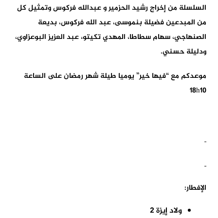
السلسلة من إخراج رشيد الحزمير و
عبدالله فركوس
وتمثيل كل
من المبدعين فضيلة بنموسى، عبد الله فركوس، بديعة
الصنهاجي، سهام سطاطا، المهدي تكيتو، عبد العزيز البوعزاوي،
ودليلة حسني.
موعدكم مع “فيها خير” يوميا طيلة شهر رمضان على الساعة
18h10
الإفطار:
ولاد إيزة
2