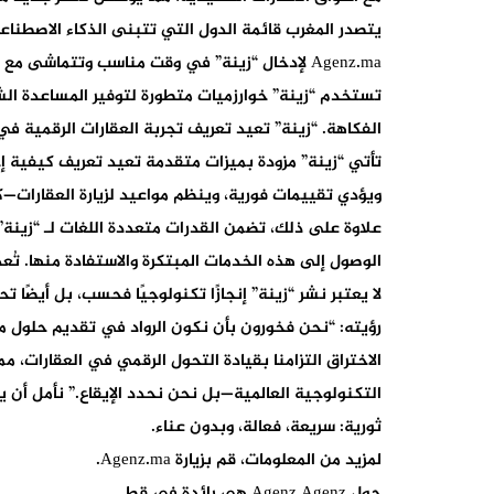
يتصدر المغرب قائمة الدول التي تتبنى الذكاء الاصطناع
Agenz.ma لإدخال “زينة” في وقت مناسب وتتماشى مع الطموحات الأوسع للمغرب لأن يكون رائدًا في التحول الرقمي.
الفكاهة. “زينة” تعيد تعريف تجربة العقارات الرقمية في
تأتي “زينة” مزودة بميزات متقدمة تعيد تعريف كيفية 
ويؤدي تقييمات فورية، وينظم مواعيد لزيارة العقارات—كل ذل
علاوة على ذلك، تضمن القدرات متعددة اللغات لـ “زينة”
الوصول إلى هذه الخدمات المبتكرة والاستفادة منها. تُعد هذه الشمولية جزءًا أسا
رؤيته: “نحن فخورون بأن نكون الرواد في تقديم حلول مد
الاختراق التزامنا بقيادة التحول الرقمي في العقارات، م
ثورية: سريعة، فعالة، وبدون عناء.
لمزيد من المعلومات، قم بزيارة Agenz.ma.
حول Agenz Agenz هي رائدة في قط