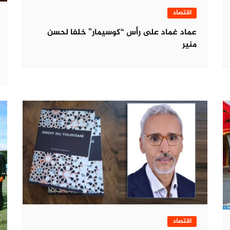
اقتصاد
عماد غماد على رأس “كوسيمار” خلفا لحسن
منير
اقتصاد