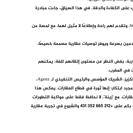
 على الكفاءة والدقة. في هذا السياق، جاءت مبادرة
تستخدم “زينة” خوارزميات متطورة لتوفير المساعدة الشخصية والفورية للمشترين والبائعين والمستأجرين مباشرة عبر WhatsApp، وتقدم لهم راحة وإطلاعًا لا مثيل لهما، مع لمسة من
خدمين بسرعة ويوفر توصيات عقارية مصممة خصيصًا،
غاربة، بغض النظر عن مستوى إتقانهم للغة، يمكنهم
لا يعتبر نشر “زينة” إنجازًا تكنولوجيًا فحسب، بل أيضًا تحولًا ثقافيًا نحو ممارسات عقارية أكثر ديناميكية واستجابة. يشارك مالك بلكزيز، الشريك المؤسس والرئيس التنفيذي لـ Agenz،
رد ابتكار؛ إنها ثورة في قطاع العقارات. يعكس هذا
عقارات. مع ‘زينة’، لا نحافظ فقط على مواكبة التطورات
التكنولوجية العالمية—بل نحن نحدد الإيقاع.” نأمل أن يجرب الجميع ‘زينة’، يمكنكم إضافتها إلى جهات اتصال WhatsApp الخاصة بكم على +212 665 352 431 والشروع في تجربة عقارية