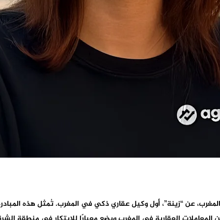
الرائدة في المغرب، عن “زينة”، أول وكيل عقاري ذكي في المغرب. تُمثل هذه الم
المعاملات العقارية في المغرب ويضع معيارًا للابتكار في منطقة الشرق