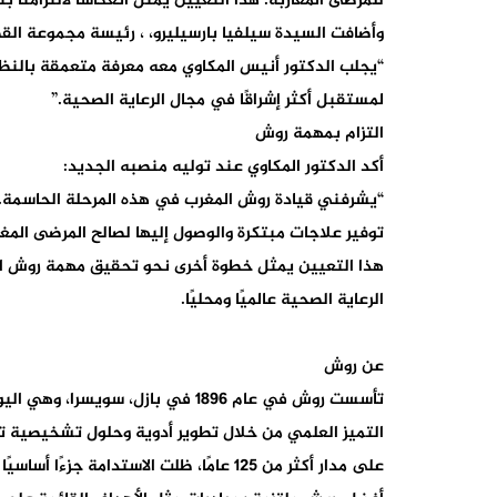
للمرضى المغاربة. هذا التعيين يمثل انعكاسًا لالتزامنا 
وأضافت السيدة سيلفيا بارسيليرو، ، رئيسة مجموعة الق
“يجلب الدكتور أنيس المكاوي معه معرفة متعمقة بالنظ
لمستقبل أكثر إشراقًا في مجال الرعاية الصحية.”
التزام بمهمة روش
أكد الدكتور المكاوي عند توليه منصبه الجديد:
“يشرفني قيادة روش المغرب في هذه المرحلة الحاسمة. ال
توفير علاجات مبتكرة والوصول إليها لصالح المرضى المغا
هذا التعيين يمثل خطوة أخرى نحو تحقيق مهمة روش ال
الرعاية الصحية عالميًا ومحليًا.
عن روش
تأسست روش في عام 1896 في بازل
التميز العلمي من خلال تطوير أدوية وحلول تشخيصية ت
على مدار أكثر من 125 عامًا، ظلت ال