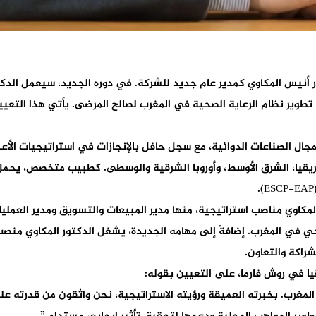
يين الدكتور أنيس المكاوي كمدير عام جديد للشركة. في دوره الجديد، سيعمل 
طوير نظام الرعاية الصحية في المغرب لصالح المرضى. يأتي هذا التعيين خ
ر المكاوي خبرة تمتد لأكثر من 20 عامًا في مجال الصناعات الدوائية، مع سجل حافل بالإنجازات ف
قيا، الشرق الأوسط، وأوروبا الشرقية والوسطى. كطبيب متخصص، يحمل أ
وي مناصب استراتيجية، منها مدير المبيعات والتسويق ومدير العمليات ا
راكة والتعاون.
 في روش فارما، على التعيين بقوله:
المغرب. بخبرته العميقة ورؤيته الاستراتيجية، نحن واثقون من قدرته ع