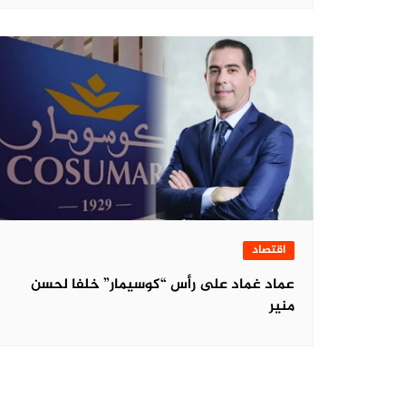
اقتصاد
عماد غماد على رأس “كوسيمار” خلفا لحسن
منير