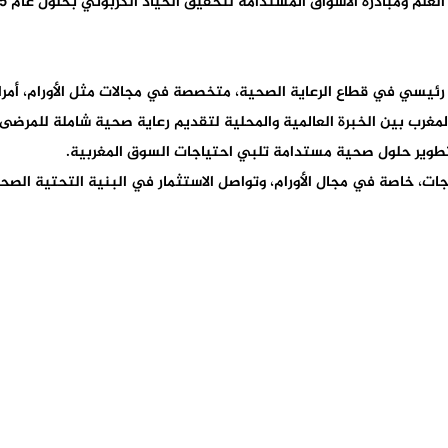
لم ومبادرة الأسواق المستدامة لتحقيق الحياد الكربوني بحلول عام 2045.
F. Hoffmann-La Roch، تجمع روش المغرب بين الخبرة العالمية والمحلية لتقديم رعاية صحية
لتطوير حلول صحية مستدامة تلبي احتياجات السوق المغربية.
ت، خاصة في مجال الأورام، وتواصل الاستثمار في البنية التحتية الصحي