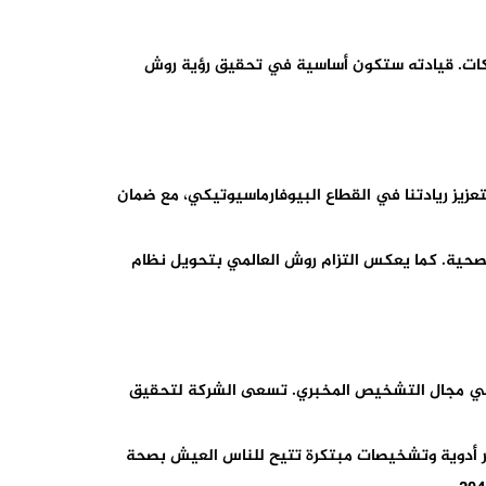
اكات. قيادته ستكون أساسية في تحقيق رؤية روش
تعزيز ريادتنا في القطاع البيوفارماسيوتيكي، مع ضمان
حية. كما يعكس التزام روش العالمي بتحويل نظام
دة عالمية في مجال التشخيص المخبري. تسعى الشركة لتحقيق
في تطوير أدوية وتشخيصات مبتكرة تتيح للناس العيش بصحة