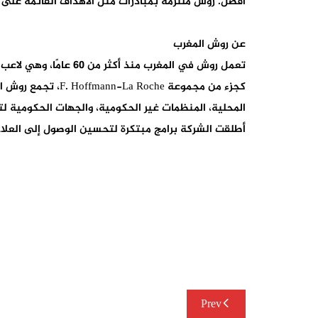
أفضل. روش ملتزمة بمبادرات مثل الأهداف القائمة على الع
عن روش المغرب
تعمل روش في المغرب منذ أكثر من 60 عامًا، وهي لاعب رئيسي في قطاع الرعاية الصحية، متخصصة في مجالات مثل الأورام، أمراض الدم، علوم الأعصاب، الهيموفيليا، وطب العيون.
كجزء من مجموعة e
المحلية، المنظمات غير الحكومية، والجهات الحكومية 
أطلقت الشركة برامج مبتكرة لتحسين الوصول إلى العلاجا
تصفّح
Prev
المقالات