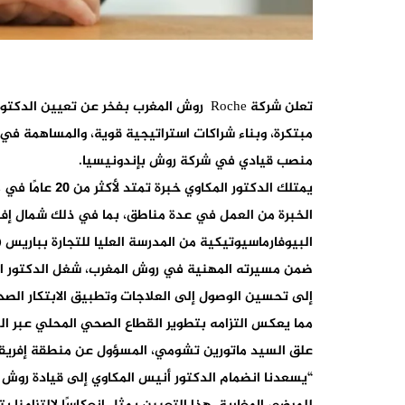
تعلن شركة Roche روش المغرب بفخر عن تع
مبتكرة، وبناء شراكات استراتيجية قوية، والمساهمة في ت
منصب قيادي في شركة روش بإندونيسيا.
يمتلك الدكتو
الخبرة من العمل في عدة مناطق، بما في ذلك شمال إفري
البيوفارماسيوتيكية من المدرسة العليا للتجارة بباريس (ESCP-EAP).
ضمن مسيرته المهنية في روش المغرب، شغل الدكتور المكا
مما يعكس التزامه بتطوير القطاع الصحي المحلي عبر الش
علق السيد ماتورين تشومي، المسؤول عن منطقة إفريقيا
“يسعدنا انضمام الدكتور أنيس المكاوي إلى قيادة روش 