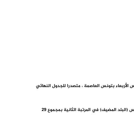
التي اختتمت مساء أمس الأربعاء بتونس العاصمة ، متصدرا للجدول النهائي
واحتل العداؤون والعداءات المغاربة المرتبة الأولى برصيد 21 ميدالية (9 ميداليات ذهبية و5 فضيات و7 برونزيات ) ، فيما حلت تونس (البلد المضيف) في المرتبة الثانية بمجموع 29