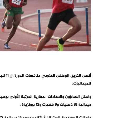
أنهى 
للميداليات.
ميدالية (8 ذهبيات و9 فضيات و12 برونزية) .
واحتلت السعودية المرتبة الثالثة بمجموع 15 ميدالية (7 ذهبيات و4 فضيات و4 نحاسيات).