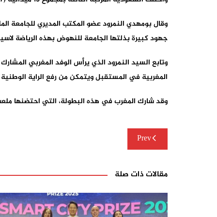
وقال بومهدي النمرود عضو المكتب المديري للجامعة الملك
جهود كبيرة بذلتها الجامعة للنهوض بهذه الرياضة لاسيم
وتابع السيد النمرود الذي يرأس الوفد المغربي المشارك 
المغربية في المستقبل ويتمكن من رفع الراية الوطنية عا
وقد شارك المغرب في هذه البطولة، التي احتضنها ملعب ألعاب القوى برادس من 23 إلى27 غشت ال
تصفّح
Prev
المقالات
مقالات ذات صلة