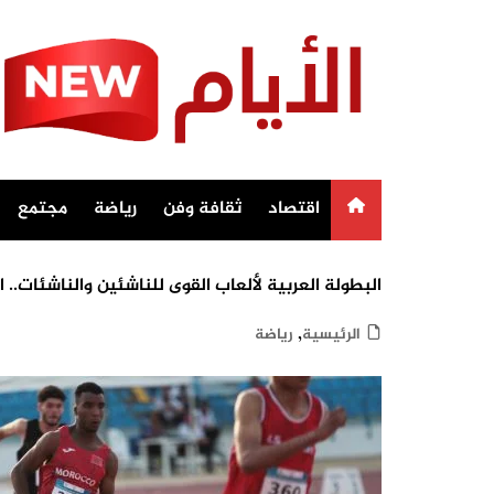
Ski
t
conten
اقتصاد
ثقافة وفن
رياضة
مجتمع
البطولة العربية لألعاب القوى للناشئين والناشئات.. المنتخب المغر
,
الرئيسية
رياضة