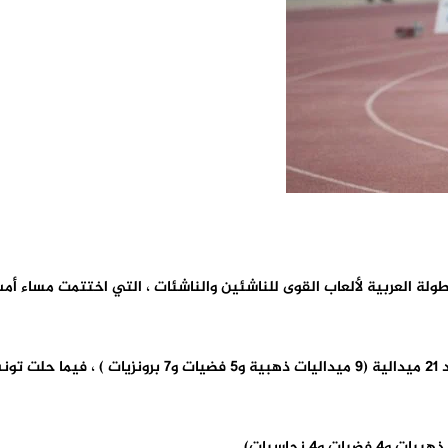
الفريق الوطني المغربي منافسات الدورة ال 11 للبطولة العربية لألعاب القوى للناشئين والناشئات ، 