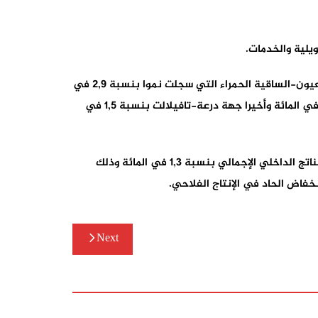
يلية والخدمات.
من جهة أخرى، عرفت خمس جهات أخرى تسجيل معدلات نمو إيجابية، لكنها بقيت دون المعدل الوطني، ويتعلق الأمر بكل من العيون-الساقية الحمراء التي سجلت نموا بنسبة 2,9 في
المائة، تليها جهة سوس-ماسة بنسبة 1,8 في المائة، والرباط-سلا-القنيطرة بنسبة 0,7 في المائة، وكلميم-واد نون بنسبة 1,2 في المائة وأخيرا جهة درعة-تافيلالت بنسبة 1,5 في
في حين سجلت جهة بني ملال-خنيفرة معدل نمو سلبي يدل على انكماش في نشاطها الاقتصادي، حيث سجلت انكماشا في الناتج الداخلي الإجمالي بنسبة 1,3 في المائة وذلك
Next