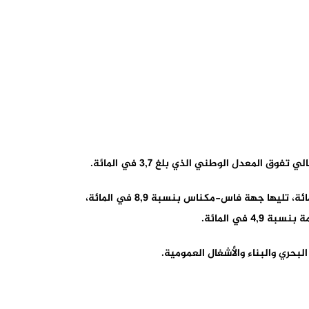
وأوضحت المديرية، في مذكرة حول الحسابات الجهوية لسنة 2023، أن الأمر يتعلق بجهة الداخلة-وادي الذهب بنسبة 10,1 في المائة، تليها جهة فاس-مكناس بنسبة 8,9 في المائة،
حري والبناء والأشغال العمومية.