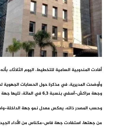
أفادت المندوبية السامية للتخطيط، اليوم الثلاثاء، بأنه خلال سنة 2023، تميزت خمس جهات بمعدلات نمو للناتج الداخلي الإجمالي تفوق المعدل الو
وجهة مراكش-آسفي بنسبة 6,3 في المائة، تليها جهة الدار البيضاء-سطات بنسبة 5 في المائة ثم جهة طنجة-تطوان-الحسيمة بنسبة 4,9 في المائة.
وحسب المصدر ذاته، يعكس معدل نمو جهة الداخلة-وادي ا
من جهتها، استفادت جهة فاس-مكناس من الأداء الجيد 