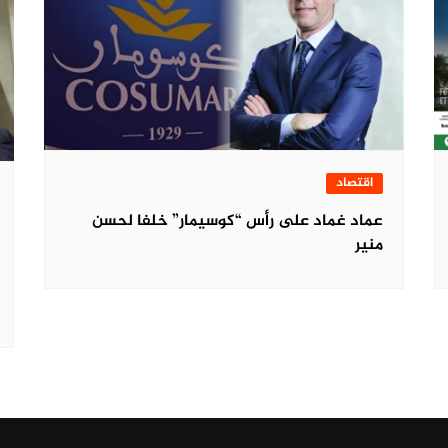
اقتصاد
عماد غماد على رأس “كوسيمار” خلفا لحسن
منير