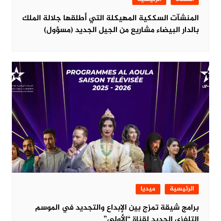
المنشآت السككية المهيكلة التي أطلقها جلالة الملك
بالدار البيضاء مشاريع من الجيل الجديد (مسؤول)
الرئيسية
ميديا
برامج شيقة تمزج بين الإبداع والتجديد في الموسم
التلفزي الجديد لقناة “الأولى”