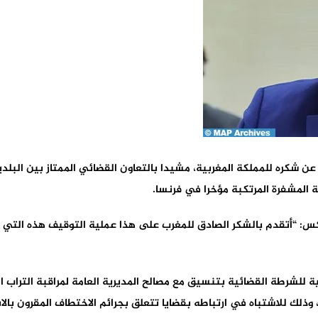
عاء، عن شكره للمملكة المغربية، مشيدا بالتعاون القضائي الممتاز بين ا
 المشفرة المرتكبة مؤخرا في فرنسا.
 “أتقدم بالشكر الصادق للمغرب على هذا عملية التوقيف هذه التي تعك
 للشرطة القضائية بتنسيق مع مصالح المديرية العامة لمراقبة التراب ا
ين الفرنسية والمغربية، يبلغ من العمر 25 سنة، وذلك للاشتباه في ارتباطه بقضايا تتعلق بجرائم ا