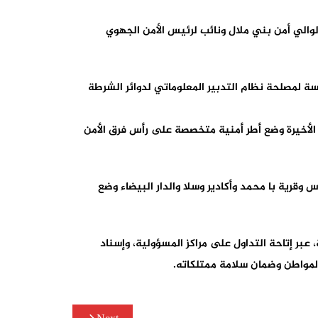
لوالي أمن بني ملال ونائب لرئيس الأمن الجهوي
ة لمصلحة نظام التدبير المعلوماتي لدوائر الشرطة
تها كأس أمم إفريقيا 2025 وكأس العالم 2030، حملت لائحة التعيينات الأخيرة وضع أطر أمنية متخصصة على رأس فرق الأمن
قرية با محمد وأكادير وسلا والدار البيضاء وضع
بر إتاحة التداول على مراكز المسؤولية، وإسناد
 المواطن وضمان سلامة ممتلكاته.