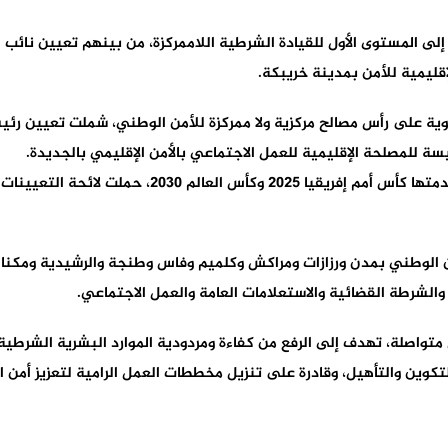
لى المستوى الأول للقيادة الشرطية اللاممركزة، من بينهم تعيين نائب 
إقليمية للأمن بمدينة خريبكة.
ة على رأس مصالح مركزية ولا ممركزة للأمن الوطني، شملت تعيين رئيس
وفي سياق مواكبة التظاهرات الرياضية الكبرى، وفي مقدم
ن الوطني بمدن ورزازات ومراكش وكلميم وفاس وطنجة والرشيدية ومكناس و
الشرطة القضائية والاستعلامات العامة والعمل الاجتماعي.
واصلة، تهدف إلى الرفع من كفاءة ومردودية الموارد البشرية الشرطية، ع
التكوين والتأهيل، وقادرة على تنزيل مخططات العمل الرامية لتعزيز أمن