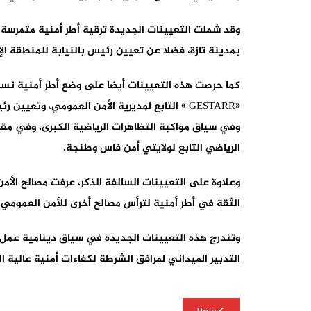
وقد شملت التعيينات الجديدة ترقية أطر أمنية متمرسة إ
بمدينة تازة، فضلا عن تعيين رئيس بالنيابة للمنطقة ال
كما حرصت هذه التعيينات أيضا على وضع أطر أمنية نسوي
«GESTARR » التابع لمديرية الأمن العمومي، وتعيين رئيسة للمصلحة الإقليمية للعمل الاجتماعي بالأمن الإقليمي بالجديدة.
الرياضي التابع لولايتي أمن فاس وطنجة.
وعلاوة على التعيينات السالفة الذكر، عرفت مصالح الأم
الثقة في أطر أمنية لترأس مصالح أخرى للأمن العمومي و
وتندرج هذه التعيينات الجديدة في سياق دينامية عمل مت
التدبير الميداني لمرافق الشرطة لكفاءات أمنية عالية 
تصفّح