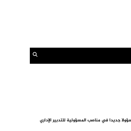
ر العام للأمن الوطني عبد اللطيف حموشي، زوال اليوم الأربعاء 6 غشت الجاري، على قائمة جديدة تتضمن تعيين 24 مسؤولا جديدا في مناصب المسؤولية للتدبير الإداري