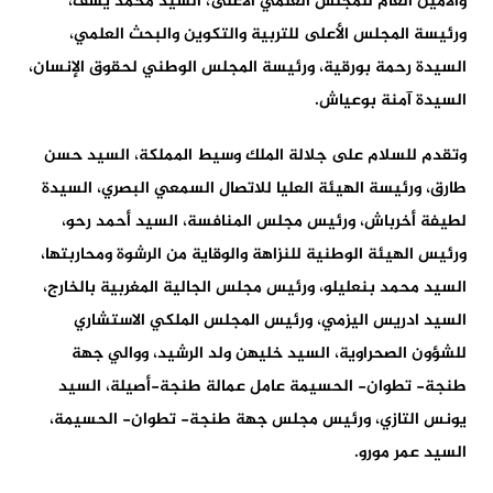
والأمين العام للمجلس العلمي الأعلى، السيد محمد يسف،
ورئيسة المجلس الأعلى للتربية والتكوين والبحث العلمي،
السيدة رحمة بورقية، ورئيسة المجلس الوطني لحقوق الإنسان،
السيدة آمنة بوعياش.
وتقدم للسلام على جلالة الملك وسيط المملكة، السيد حسن
طارق، ورئيسة الهيئة العليا للاتصال السمعي البصري، السيدة
لطيفة أخرباش، ورئيس مجلس المنافسة، السيد أحمد رحو،
ورئيس الهيئة الوطنية للنزاهة والوقاية من الرشوة ومحاربتها،
السيد محمد بنعليلو، ورئيس مجلس الجالية المغربية بالخارج،
السيد ادريس اليزمي، ورئيس المجلس الملكي الاستشاري
للشؤون الصحراوية، السيد خليهن ولد الرشيد، ووالي جهة
طنجة- تطوان- الحسيمة عامل عمالة طنجة-أصيلة، السيد
يونس التازي، ورئيس مجلس جهة طنجة- تطوان- الحسيمة،
السيد عمر مورو.