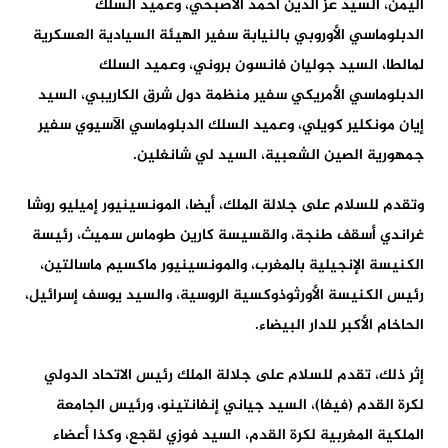
اليمن، السيد عز الدين أحمد الأصبحي، وعميد السلك
الدبلوماسي الأوروبي بالنيابة سفير الهيئة السيادية العسكرية
لمالطا، السيد جوليان فانسون بروني، وعميد السلك
الدبلوماسي الأمريكي سفير منظمة دول شرق الكاريبي، السيد
إيان مونكلير كويلي، وعميد السلك الدبلوماسي الآسيوي سفير
جمهورية الصين الشعبية، السيد لي شانغلين.
وتقدم للسلام على جلالة الملك، أيضا، المونسينيور إميليو روشا
غراندي أسقف طنجة، والقسيسة كارين طوماس سميث، رئيسة
الكنيسة الإنجيلية بالمغرب، والمونسينيور ماكسيم ماسالتين،
رئيس الكنيسة الأورثوذوكسية الروسية، والسيد يوسف إسرائيل،
الحاخام الأكبر للدار البيضاء.
إثر ذلك، تقدم للسلام على جلالة الملك رئيس الاتحاد الدولي
لكرة القدم (فيفا)، السيد جياني إنفانتينو، ورئيس الجامعة
الملكية المغربية لكرة القدم، السيد فوزي لقجع، وكذا أعضاء