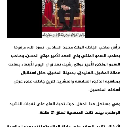
ترأس صاحب الجلالة الملك محمد السادس، نصره الله، مرفوقا
بصاحب السمو الملكي ولي العهد الأمير مولاي الحسن، وصاحب
السمو الملكي الأمير مولاي رشيد، بعد زوال اليوم الأربعاء بساحة
عمالة المضيق-الفنيدق، بمدينة المضيق، حفل استقبال
بمناسبة الذكرى السادسة والعشرين لتربع جلالته على عرش
أسلافه المنعمين.
وفي مستهل هذا الحفل، جرت تحية العلم على نغمات النشيد
الوطني، بينما كانت المدفعية تطلق 21 طلقة.
إثر ذلك، تقدم للسلام على جلالة الملك وتهنئته بهذه المناسبة