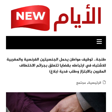
Ski
t
conten
طنجة.. توقيف مواطن يحمل الجنسيتين الفرنسية والمغربية
للاشتباه في ارتباطه بقضايا تتعلق بجرائم الاختطاف
المقرون بالابتزاز وطلب فدية (بلاغ)
,
الرئيسية
مجتمع