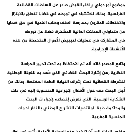
موضوع أمر دولي بإلقاء القبض صادر عن السلطات القضائية
الفرنسية، وذلك للاشتباه في تورطه في قضايا تتعلق بالابتزاز
والاختطاف المقرون بممارسة العنف وطلب الفدية في حق ضحايا
من متداولي العملات المالية المشفرة، فضلا عن تورطه
في المشاركة في عمليات لتبييض الأموال المتحصلة من هذه
الأنشطة الإجرامية.
وتابع المصدر ذاته أنه تم الاحتفاظ به تحت تدبير الحراسة
النظرية رهن إشارة البحث القضائي الذي عُهد به للفرقة الوطنية
للشرطة القضائية تحت إشراف النيابة العامة المختصة، وذلك من
أجل البحث معه حول الأفعال الإجرامية المنسوبة إليه في ملف
الشكاية الرسمية، التي تفرض إخضاعه لإجراءات البحث
والمحاكمة طبقا لمقتضيات التشريع الوطني بالنظر لحمله
الجنسية المغربية.
وخلص البلاغ إلى أن تنفيذ هذه العملية الأمنية يأتي في إطار