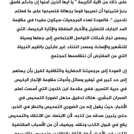
على ذلك من الآية الكريمة ” يا أيها الذين آمنوا إن جاءكم فاسق
بنبإ فتبينوا أن تصيبوا قوما بجهالة فتصبحوا على ما فعلتم
نادمين “. فالعودة لهذه المرجعيات سيكون مفيدا في مقاومة
المد الجارف للتضليل والأخبار الملفقة والإثارة الرخيصة، التي
يسعى تجار شبكات التواصل الاجتماعي إلى جعلها وسيلة
للتشهير والإساءة، ومصدر اغتناء، غير عابئين بالقيم النبيلة
التي من المفترض أن نتقاسمها كمجتمع.
إن العودة إلى مرجعيتنا الحضارية والثقافية كفيل بأن يساهم
إلى حد كبير في توفير وسائل وأدوات مقاومة الإتجار الرخيص
في حرية التعبير، ففي مقدمة ابن خلدون التي أسست لعلم
العمران البشري، هناك تدقيق مذهل لضرورة التمحيص في
الأخبار، حيث يقول إنه من الضروري التمحيص والنظر في الخبر،
حتى يتبين صدقه من كذبه، لأن الابتعاد عن الانتقاد والتمحيص
يقع في قبول الكذب ونقله. ويضيف أن من الأسباب المقتضية
للكذب في الأخبار، أيضا، الثقة بالناقلين، وتمحيص ذلك يرجع