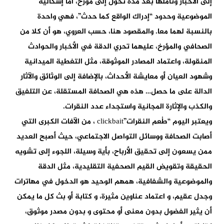
إلى الأخبار وتأملها بعد مدة تحول إلى مؤرخ، أما إشكالية
الموضوعية وحدود “إدراك الواقع كما حدث”، فهي واحدة
بالنسبة لهما معا. والمقصود هنا، حسب العروي، هو أن كلا من
الصحافي والمؤرخ، عليهما تحري الدقة في الأخبار والحوادث
المنقولة، واعتماد المصادر الموثوقة، مثل التغطية الميدانية
وشهود العيان أو معايشة الأحداث، بالإضافة إلى الوثائق والآثار
الدالة على ما حصل… هذه هي الصحافة المستقلة، عن التلفيق
والكذب والإثارة المجانية واستجداء عدد النقرات.
ويعتبر اليوم “طُعم النقرات”clickbait ، من الآفات الكبرى التي
أصابت الصحافة ووسائل التواصل الاجتماعي، حيث أصبح العديد
ممن يسعون إلى تحقيق الأرباح، بأية وسيلة، اللجوء إلى تشويه
الحقيقة وتقويض القيم الصحفية التقليدية، مثل الدقة
والموضوعية والشفافية، همهم الوحيد هو الدخول في مهاترات
وجدل عقيم، و اعتماد عناوين مثيرة، و كتابة أو بث كل ما يمكن
أن يثير الفضول بدون معنى أو محتوى و بدون مصدر موثوق،