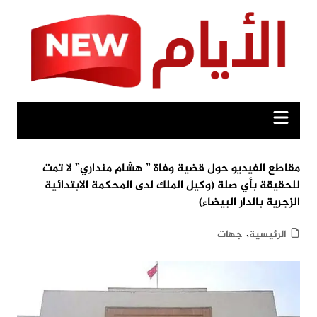
Ski
t
conten
مقاطع الفيديو حول قضية وفاة ” هشام منداري” لا تمت
للحقيقة بأي صلة (وكيل الملك لدى المحكمة الابتدائية
الزجرية بالدار البيضاء)
,
الرئيسية
جهات