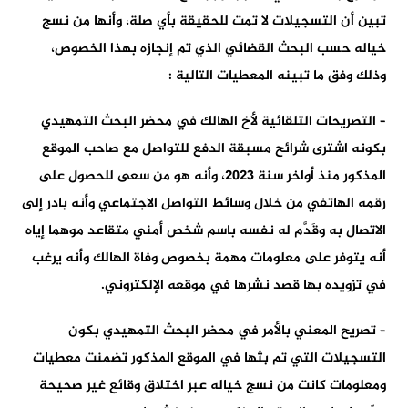
تبين أن التسجيلات لا تمت للحقيقة بأي صلة، وأنها من نسج
خياله حسب البحث القضائي الذي تم إنجازه بهذا الخصوص،
وذلك وفق ما تبينه المعطيات التالية :
– التصريحات التلقائية لأخ الهالك في محضر البحث التمهيدي
بكونه اشترى شرائح مسبقة الدفع للتواصل مع صاحب الموقع
المذكور منذ أواخر سنة 2023، وأنه هو من سعى للحصول على
رقمه الهاتفي من خلال وسائط التواصل الاجتماعي وأنه بادر إلى
الاتصال به وقَدَّم له نفسه باسم شخص أمني متقاعد موهما إياه
أنه يتوفر على معلومات مهمة بخصوص وفاة الهالك وأنه يرغب
في تزويده بها قصد نشرها في موقعه الإلكتروني.
– تصريح المعني بالأمر في محضر البحث التمهيدي بكون
التسجيلات التي تم بثها في الموقع المذكور تضمنت معطيات
ومعلومات كانت من نسج خياله عبر اختلاق وقائع غير صحيحة