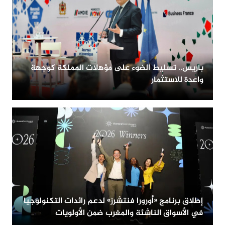
باريس.. تسليط الضوء على مؤهلات المملكة كوجهة
واعدة للاستثمار
ت
إطلاق برنامج «أورورا فنتشرز» لدعم رائدات التكنولوجيا
في الأسواق الناشئة والمغرب ضمن الأولويات